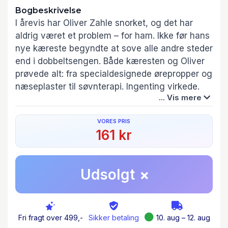
Bogbeskrivelse
I årevis har Oliver Zahle snorket, og det har
aldrig været et problem – for ham. Ikke før hans
nye kæreste begyndte at sove alle andre steder
end i dobbeltsengen. Både kæresten og Oliver
prøvede alt: fra specialdesignede ørepropper og
næseplaster til søvnterapi. Ingenting virkede.
... Vis mere
Oliver Zahle er ikke alene. Omkring hver tredje
VORES PRIS
dansker snorker. For mange er det en natlig
161 kr
irritation, for andre en skilsmisseårsag. For
nogle er det livsfarligt, og for de fleste er det et
tabu.
Udsolgt
Men hvorfor er snorken egentlig forbundet med
tabu? Hvorfor sover vi ikke bare hver for sig,
hvis vi vækker hinanden? Oliver Zahle opsøger
folk, der på forskellig måde har problemet inde
Fri fragt over 499,-
Sikker betaling
10. aug – 12. aug
på livet, og eksperter i snorken og søvnkultur.