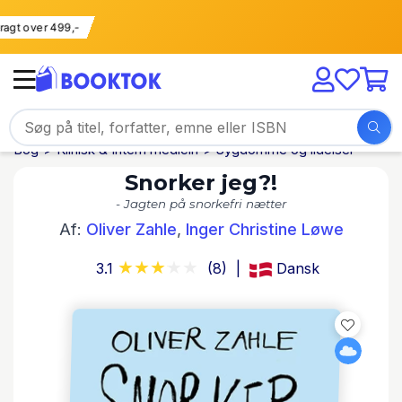
i fragt over 499,-
Bog
Klinisk & Intern medicin
Sygdomme og lidelser
Snorker jeg?!
- Jagten på snorkefri nætter
Af:
Oliver Zahle
,
Inger Christine Løwe
3.1
(8)
Dansk