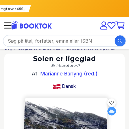
i fragt over 499,-
Bog
Biografier & Litteratur
Litteraturhistorie og kritik
Solen er ligeglad
- Er litteraturen?
Af:
Marianne Barlyng (red.)
Dansk