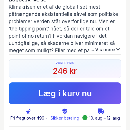
Klimakrisen er et af de globalt set mest
påtrængende eksistentielle såvel som politiske
problemer verden står overfor lige nu. Men er
’the tipping point’ nået, så der er tale om et
point of no return? Hvordan navigere i det
uundgåelige, så skaderne bliver minimeret så
... Vis mere
meget som muligt? Eller med et paradoks:
Hvordan gøre det umulige, så det mulige kan
VORES PRIS
ske?
246 kr
Det rejser en række spørgsmål af etisk, politisk
og ideologisk karakter, som også finder vej til
Læg i kurv nu
dele af litteraturen. Der er nemlig i de senere år
vokset et bredt og nuanceret felt af litteratur
frem, lyrik såvel som prosa, som på forskellige
måder og i forskellige grader reflekterer
Fri fragt over 499,-
Sikker betaling
10. aug – 12. aug
klimakrisen, tematisk såvel som æstetisk.