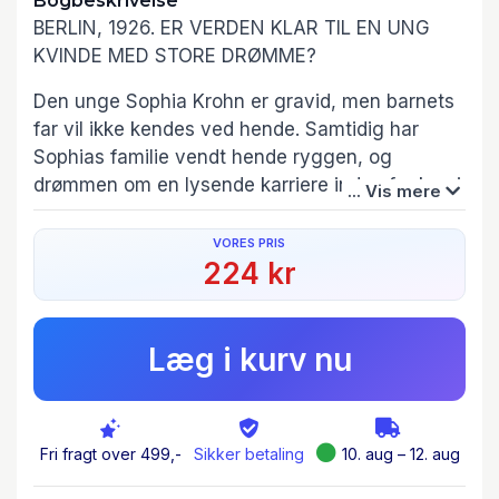
Bogbeskrivelse
BERLIN, 1926. ER VERDEN KLAR TIL EN UNG
KVINDE MED STORE DRØMME?
Den unge Sophia Krohn er gravid, men barnets
far vil ikke kendes ved hende. Samtidig har
Sophias familie vendt hende ryggen, og
drømmen om en lysende karriere inden for kemi
... Vis mere
synes at være knust.
VORES PRIS
Men skæbnen fører hende fra Berlins dystre
224 kr
gader til Paris' funklende boulevarder, hvor en
uventet mulighed venter. Den legendariske
Helena Rubinstein bliver betaget af Sophias
Læg i kurv nu
særlige karisma og revolutionerende cremer.
Hun tilbyder Sophia en unik chance på én
hjerteknusende betingelse: at Sophia sværger
at forblive ugift i et helt årti, og det netop som
Fri fragt over 499,-
Sikker betaling
10. aug – 12. aug
en ny flamme har tændt en gnist i hende.