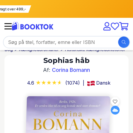
i fragt over 499,-
Bog
Kærlighedsromaner
Historiske kærlighedshistorier
Sophias håb
Af:
Corina Bomann
4.6
(1074)
Dansk