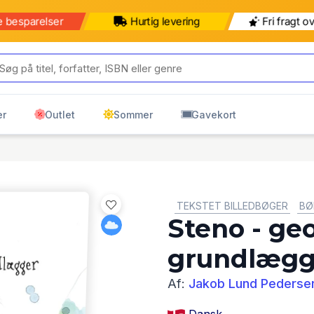
e besparelser
Hurtig levering
Fri fragt o
er
Outlet
Sommer
Gavekort
GENRE:
TEKSTET BILLEDBØGER
BØ
Steno - ge
grundlægg
Af:
Jakob Lund Pederse