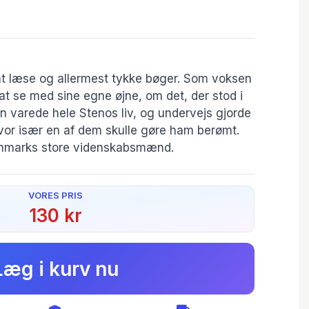
t læse og allermest tykke bøger. Som voksen
 at se med sine egne øjne, om det, der stod i
en varede hele Stenos liv, og undervejs gjorde
or især en af dem skulle gøre ham berømt.
anmarks store videnskabsmænd.
VORES PRIS
130 kr
Serie:
Danske stjerner
Læg i kurv nu
Forfatter(e):
get
Jakob Lund
Pedersen