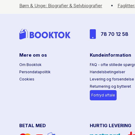
Børn & Unge: Biografier & Selvbiografier
Faglitte
78 70 12 58
Mere om os
Kundeinformation
Om Booktok
FAQ - ofte stillede spørg
Persondatapolitik
Handelsbetingelser
Cookies
Levering og forsendelse
Returnering og bytteret
Fortryd aftale
BETAL MED
HURTIG LEVERING