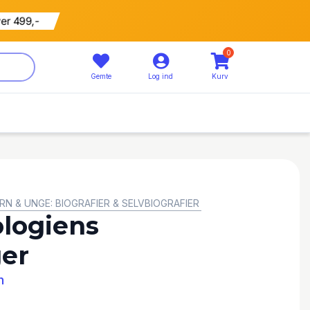
ver 499,-
0
Gemte
Log ind
Kurv
RN & UNGE: BIOGRAFIER & SELVBIOGRAFIER
ologiens
er
n