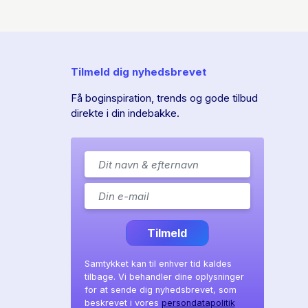
Tilmeld dig nyhedsbrevet
Få boginspiration, trends og gode tilbud
direkte i din indebakke.
Tilmeld
Samtykket kan til enhver tid kaldes
tilbage. Vi behandler dine oplysninger
for at sende dig nyhedsbrevet, som
beskrevet i vores
persondatapolitik