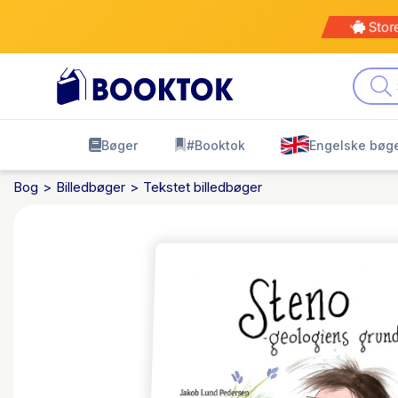
Stor
Bøger
#Booktok
Engelske bøg
Bog
Billedbøger
Tekstet billedbøger