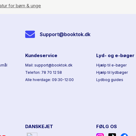
ratur for børn & unge
Support@booktok.dk
Kundeservice
Lyd- og e-bøger
smål
Mail: support@booktok.dk
Hjælp til e-bøger
Telefon: 78 70 12 58
Hjælp til lydbøger
Alle hverdage: 09:30-12:00
Lydbog guides
DANSKEJET
FØLG OS