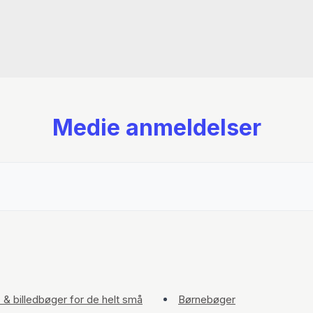
Medie anmeldelser
- & billedbøger for de helt små
Børnebøger