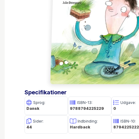
Specifikationer
Sprog:
ISBN-13:
Udgave:
Dansk
9788794225229
0
Sider:
Indbinding:
ISBN-10:
44
Hardback
8794225222