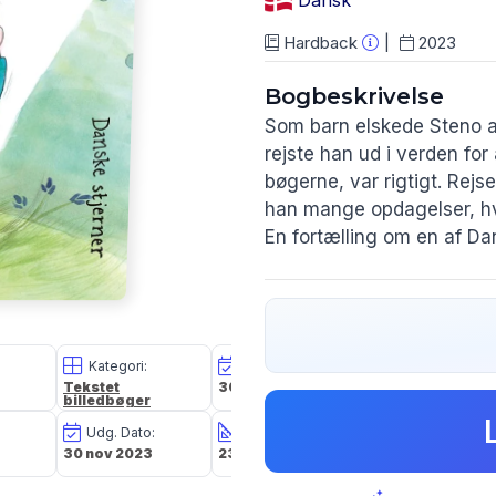
Dansk
Hardback
2023
Bogbeskrivelse
Som barn elskede Steno a
rejste han ud i verden for
bøgerne, var rigtigt. Rejs
han mange opdagelser, hv
En fortælling om en af D
Kategori:
Oplagsdato:
Vægt:
Tekstet
30 nov 2023
380g
billedbøger
Udg. Dato:
Størrelse i cm:
Forlag:
30 nov 2023
23,9 x 21,8 x 1,2
Børnebogsforla