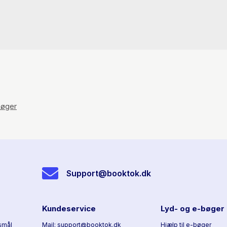
øger
Support@booktok.dk
Kundeservice
Lyd- og e-bøger
smål
Mail: support@booktok.dk
Hjælp til e-bøger