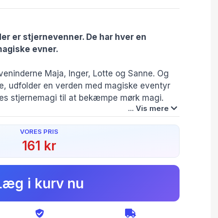
der er stjernevenner. De har hver en
magiske evner.
veninderne Maja, Inger, Lotte og Sanne. Og
e, udfolder en verden med magiske eventyr
res stjernemagi til at bekæmpe mørk magi.
... Vis mere
ninde-problemer som jalousi og spænding,
VORES PRIS
 og ukendte kræfter. Det er uhygge på den
161 kr
gninger passer rigtig fint til historien. Bogen
nbefales varmt til både PLC og
Forlag:
Forfatter(e):
Originaltitel:
Gads Børnebøger
Linda Chapman
Star Friends - Dark
Tricks
Læg i kurv nu
Serie:
Oversætter:
Originalsprog:
Stjernevenner
Christian Sand
English