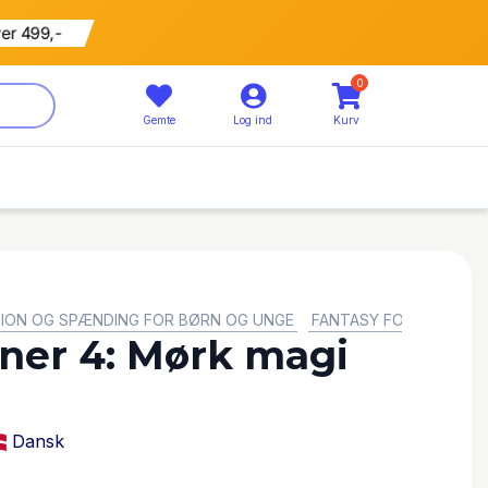
ver 499,-
0
Gemte
Log ind
Kurv
ION OG SPÆNDING FOR BØRN OG UNGE
FANTASY FOR BØRN OG
ner 4: Mørk magi
Dansk