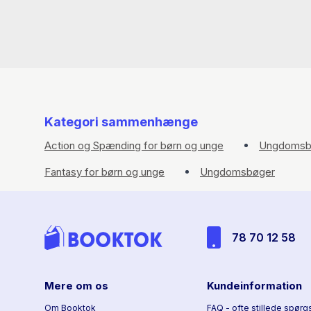
Kategori sammenhænge
Action og Spænding for børn og unge
Ungdomsb
Fantasy for børn og unge
Ungdomsbøger
78 70 12 58
Mere om os
Kundeinformation
Om Booktok
FAQ - ofte stillede spørg