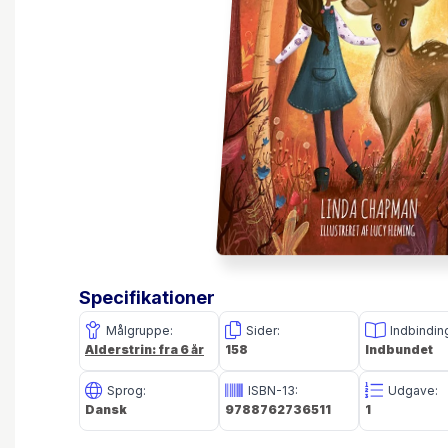
Specifikationer
Målgruppe:
Sider:
Indbindin
Alderstrin: fra 6 år
158
Indbundet
Sprog:
ISBN-13:
Udgave:
Dansk
9788762736511
1