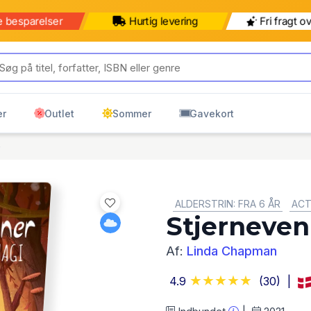
e besparelser
Hurtig levering
Fri fragt o
er
Outlet
Sommer
Gavekort
e
GENRE:
ALDERSTRIN: FRA 6 ÅR
ACT
Stjerneven
Af:
Linda Chapman
4.9
(30)