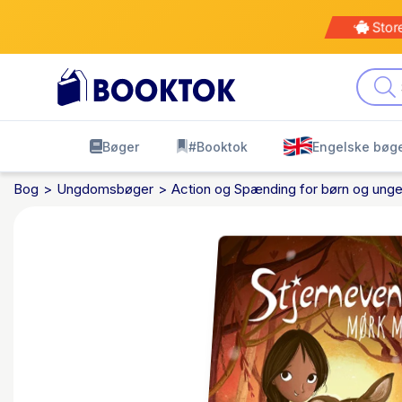
Stor
Bøger
#Booktok
Engelske bøg
Bog
Ungdomsbøger
Action og Spænding for børn og ung