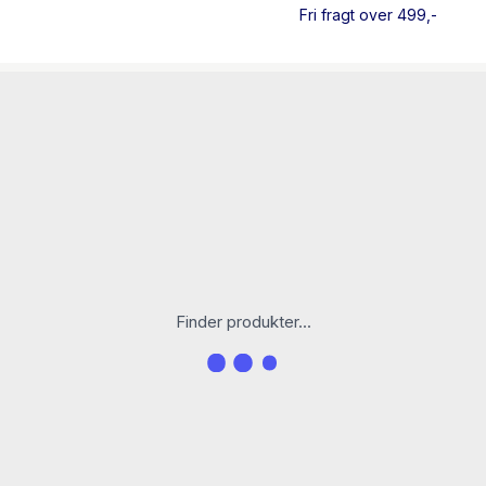
pigelæsere, der er glade f
Fri fragt over 499,-
Enhjørningemagi
,
Det Hem
år (oplæsning til de yngst
Lix: 23,3 ml=8 lo=15,3
Finder produkter...