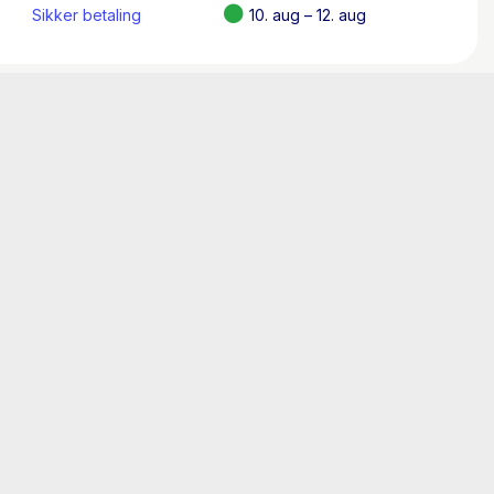
or dyr og magi, og for fans af
Sikker betaling
10. aug – 12. aug
melige Rige
og
Hemmelige Prinsesser
. Fra 8
e i målgruppen).