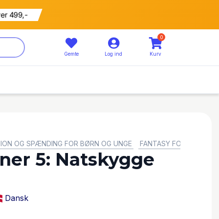
ver 499,-
0
Gemte
Log ind
Kurv
ION OG SPÆNDING FOR BØRN OG UNGE
FANTASY FOR BØRN OG
ner 5: Natskygge
Dansk