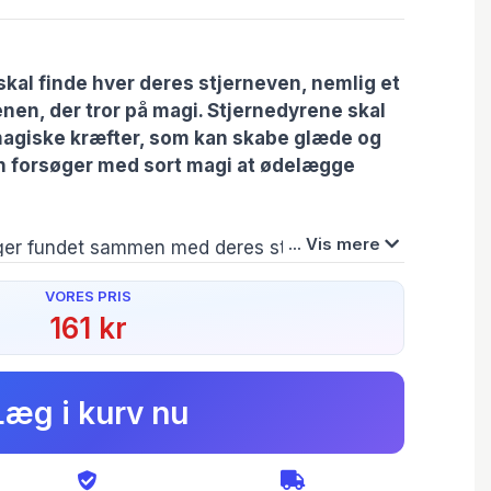
 skal finde hver deres stjerneven, nemlig et
en, der tror på magi. Stjernedyrene skal
magiske kræfter, som kan skabe glæde og
n forsøger med sort magi at ødelægge
... Vis mere
iger fundet sammen med deres stjernedyr, og
Men snart begynder planter og træer at visne.
VORES PRIS
onstrene. Samtidig flytter der en ny pige til
161 kr
ke opfører sig særlig sødt, og som ikke vil
jernevenner. Samtidig begynder de voksne at
Forlag:
Forfatter(e):
Originaltitel:
 på alle mulige mærkelige måder …
Gads Børnebøger
Linda Chapman
Star Friends: Night
Shade
Læg i kurv nu
Serie:
Oversætter:
Originalsprog:
rmår at skildre børns hverdagsliv og problemer
Stjernevenner
Christian Sand
English
esse med sine fantasyelementer. Især til