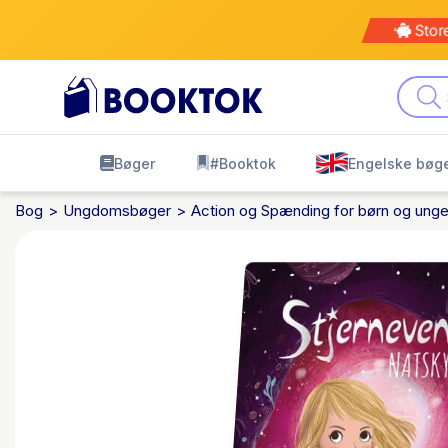
Stor
Bøger
#Booktok
Engelske bøg
Bog
Ungdomsbøger
Action og Spænding for børn og ung