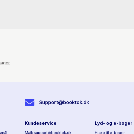
øger
Support@booktok.dk
Kundeservice
Lyd- og e-bøger
smål
Mail: support@booktok.dk
Hjælp til e-bøger