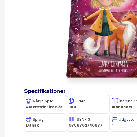
Specifikationer
Målgruppe:
Sider:
Indbindin
Alderstrin: fra 6 år
160
Indbundet
Sprog:
ISBN-13:
Udgave:
Dansk
9788762740877
1