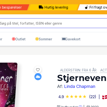
e besparelser
Hurtig levering
Fri fragt o
er
Outlet
Sommer
Gavekort
e
GENRE:
ALDERSTRIN: FRA 6 ÅR
ACT
Stjerneven
Af:
Linda Chapman
4.9
(22)