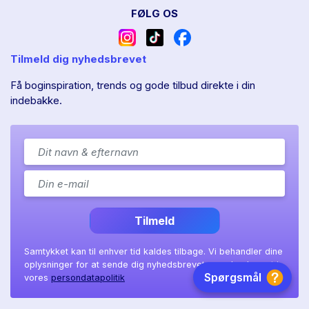
FØLG OS
Tilmeld dig nyhedsbrevet
Få boginspiration, trends og gode tilbud direkte i din
indebakke.
Tilmeld
Samtykket kan til enhver tid kaldes tilbage. Vi behandler dine
oplysninger for at sende dig nyhedsbrevet, som beskrevet i
vores
persondatapolitik