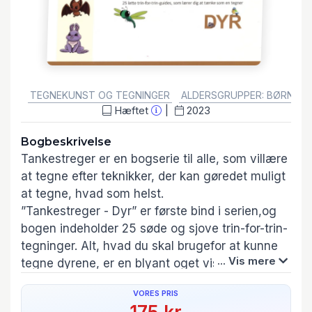
GENRE:
TEGNEKUNST OG TEGNINGER
ALDERSGRUPPER: BØRN
Hæftet
2023
Bogbeskrivelse
Tankestreger er en bogserie til alle, som villære
at tegne efter teknikker, der kan gøredet muligt
at tegne, hvad som helst.
”Tankestreger - Dyr” er første bind i serien,og
bogen indeholder 25 søde og sjove trin-for-trin-
tegninger. Alt, hvad du skal brugefor at kunne
... Vis mere
tegne dyrene, er en blyant oget viskelæder,
men bogen giver også tipstil, hvordan du
VORES PRIS
farvelægger og tilføjer enkleangivelser af lys og