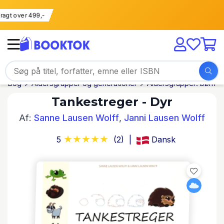
i fragt over 499,-
Bog
Aldersgrupper og generationer
Aldersgrupper: børn
Tankestreger - Dyr
Af:
Sanne Lausen Wolff
,
Janni Lausen Wolff
5
(2)
Dansk