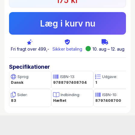
175 kr
skygge.
Med serien ’Tankestreger’ tør vi
næstengarantere, at du kan tegne. Du vil få
Læg i kurv nu
succesfra første tegning, og for hver tegning
vilteknikkerne blive lettere at anvende, og duvil
blive en bedre tegner.
Fri fragt over 499,-
Sikker betaling
10. aug – 12. aug
Specifikationer
Sprog:
ISBN-13:
Udgave:
Dansk
9788797408704
1
Sider:
Indbinding:
ISBN-10:
83
Hæftet
8797408700