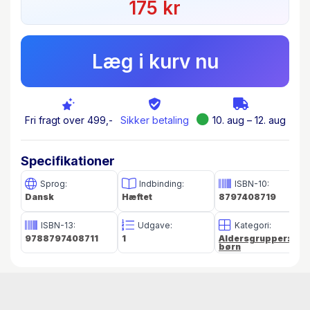
175 kr
teknikkerne blive lettere at anvende, og du vil
blive en bedre tegner.
Læg i kurv nu
Fri fragt over 499,-
Sikker betaling
10. aug – 12. aug
Specifikationer
Sprog:
Indbinding:
ISBN-10:
Dansk
Hæftet
8797408719
ISBN-13:
Udgave:
Kategori:
9788797408711
1
Aldersgrupper:
børn