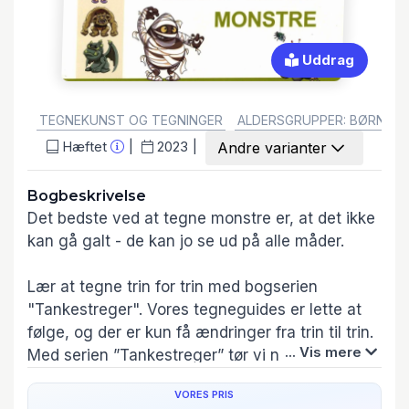
Uddrag
GENRE:
TEGNEKUNST OG TEGNINGER
ALDERSGRUPPER: BØRN
Hæftet
2023
Andre varianter
Bogbeskrivelse
Det bedste ved at tegne monstre er, at det ikke
kan gå galt - de kan jo se ud på alle måder.
Lær at tegne trin for trin med bogserien
"Tankestreger". Vores tegneguides er lette at
følge, og der er kun få ændringer fra trin til trin.
... Vis mere
Med serien ”Tankestreger” tør vi næsten
garantere, at du kan tegne. Du vil få succes fra
VORES PRIS
første tegning, og for hver tegning vil