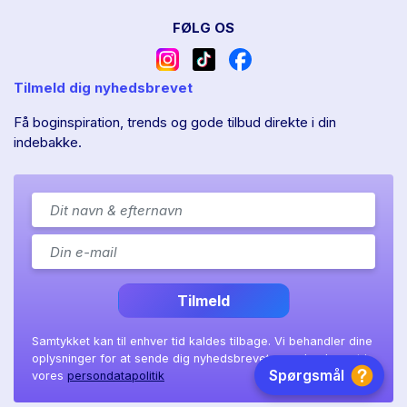
FØLG OS
Tilmeld dig nyhedsbrevet
Få boginspiration, trends og gode tilbud direkte i din
indebakke.
Tilmeld
Samtykket kan til enhver tid kaldes tilbage. Vi behandler dine
oplysninger for at sende dig nyhedsbrevet, som beskrevet i
vores
persondatapolitik