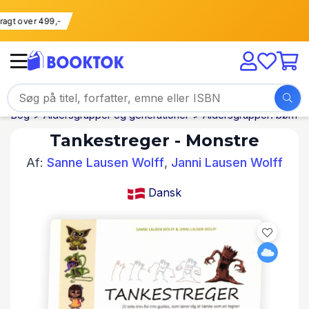
i fragt over 499,-
Bog
Aldersgrupper og generationer
Aldersgrupper: børn
Tankestreger - Monstre
Af:
Sanne Lausen Wolff
,
Janni Lausen Wolff
Dansk