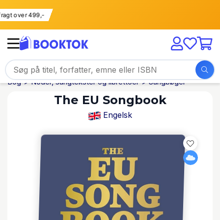
i fragt over 499,-
Bog
Noder, sangtekster og librettoer
Sangbøger
The EU Songbook
Engelsk