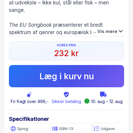
at udveksle – ikke kul, stål eller fisk – men
sange.
The EU Songbook
præsenterer et bredt
... Vis mere
spektrum af genrer og europæisk kulturhistorie
fra 1400-tallet til i dag, fra folkemusik til
VORES PRIS
moderne popsange. EU’s motto “forenet i
232 kr
forskellighed” manifesterer sig dermed på
spektakulær vis i denne samling, der omfatter
både internationalt elskede klassikere og lokale
Læg i kurv nu
perler, som ikke er kendt uden for det enkelte
EU-lands egne grænser.
The EU Songbook
omfatter 6 sange fra hvert af
Fri fragt over 499,-
Sikker betaling
10. aug – 12. aug
de 27 EU-lande samt Europahymnen og en
særlig hilsen til Storbritannien – i alt 164 sange
Specifikationer
med tekst og noder. Sangene falder i 6
kategorier (love songs, nature & seasons,
Sprog:
ISBN-13:
Udgave: