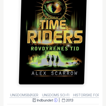
GENRE:
UNGDOMSBØGER
UNGDOMS SCI-FI
HISTORISKE FORTÆ
Indbundet
2013