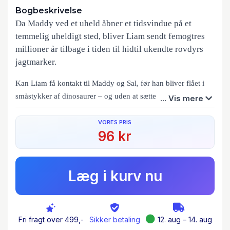
Bogbeskrivelse
Da Maddy ved et uheld åbner et tidsvindue på et
temmelig uheldigt sted, bliver Liam sendt femogtres
millioner år tilbage i tiden til hidtil ukendte rovdyrs
jagtmarker.
Kan Liam få kontakt til Maddy og Sal, før han bliver flået i
småstykker af dinosaurer – og uden at sætte historien så
... Vis mere
meget på spil, at verden bliver overtaget af en skræmmende
ny virkelighed?
VORES PRIS
96 kr
Læg i kurv nu
Fri fragt over 499,-
Sikker betaling
12. aug – 14. aug