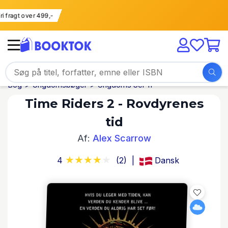
Fri fragt over 499,-
Bog
Ungdomsbøger
Ungdoms Sci-fi
Time Riders 2 - Rovdyrenes
tid
Af:
Alex Scarrow
4
(2)
Dansk