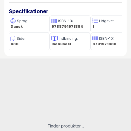
Specifikationer
Sprog:
ISBN-13:
Udgave:
Dansk
9788791971884
1
Sider:
Indbinding:
ISBN-10:
430
Indbundet
8791971888
Finder produkter...