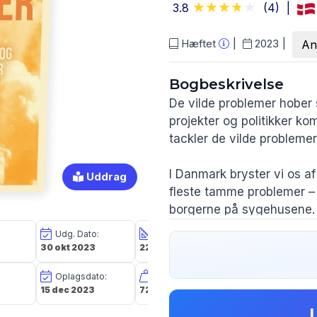
3.8
(4)
Hæftet
2023
An
Bogbeskrivelse
De vilde problemer hober 
projekter og politikker ko
tackler de vilde problem
I Danmark bryster vi os af
Uddrag
fleste tamme problemer – 
borgerne på sygehusene. M
problemer, som er sværer
Udg. Dato:
Størrelse i cm:
Forlag:
folkesundheden, skaffer fl
30 okt 2023
22,5 x 15,2 x 3,5
Nord Academic
arbejdsmarked, løfter soci
Oplagsdato:
Vægt:
Forfatter(e):
folkeskolen, imødegår ung
15 dec 2023
728g
Sigge Winther
sætter ind mod klimakr
Nielsen