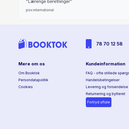
Lærerige beretninger
pov.international
78 70 12 58
Mere om os
Kundeinformation
Om Booktok
FAQ - ofte stillede spørg
Persondatapolitik
Handelsbetingelser
Cookies
Levering og forsendelse
Returnering og bytteret
Fortryd aftale