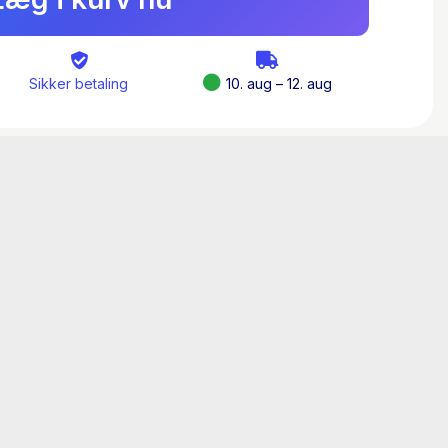
rskere og praktikere de vilde problemer i
jskassen med nye data, lærerige cases og
bliver bedre til at løse tidens mest
Sikker betaling
10. aug – 12. aug
e Winther Nielsen, der er direktør for
t for vilde problemer. Han har udgivet flere
rtikler om moderne politik og står bag den
ørstaten
(2021), som denne bog bygger videre
e problemer Af Sigge Winther Nielsen
k for vilde problemer