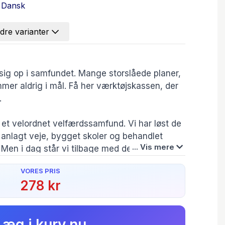
Dansk
dre varianter
sig op i samfundet. Mange storslåede planer,
mmer aldrig i mål. Få her værktøjskassen, der
er.
 et velordnet velfærdssamfund. Vi har løst de
anlagt veje, bygget skoler og behandlet
... Vis mere
en i dag står vi tilbage med de vilde
e at tage hånd om. Hvordan styrker vi
VORES PRIS
ere medarbejdere til et presset
278 kr
alt udsatte, forbedrer læring for de svageste i
es mistrivsel, begrænser kriminaliteten og
isen?
Læg i kurv nu