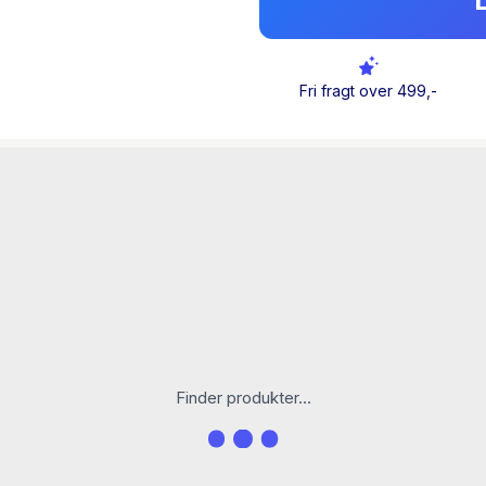
I
Vilde problemer
ser 23 fo
øjnene. De fylder værktø
praktiske redskaber, så vi 
Fri fragt over 499,-
presserende problemer.
Bogen er redigeret af Sigg
tænketanken INVI – Institu
bøger og videnskabelige a
anmelderroste
Entrepren
på.
INDHOLD
Finder produkter...
Intro. Et kanvas for vild
Del 1. Værktøj. Rammevær