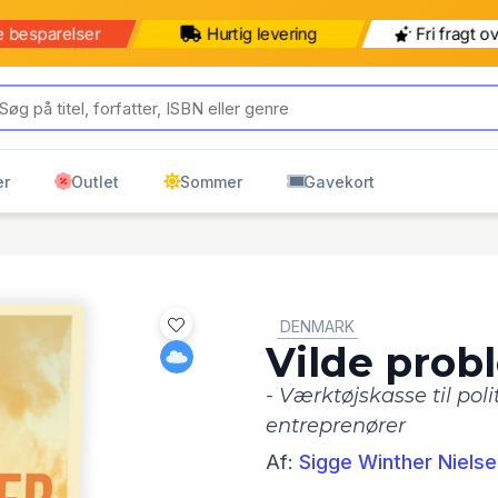
e besparelser
Hurtig levering
Fri fragt o
er
Outlet
Sommer
Gavekort
GENRE:
DENMARK
Vilde prob
- Værktøjskasse til poli
entreprenører
Af:
Sigge Winther Niels