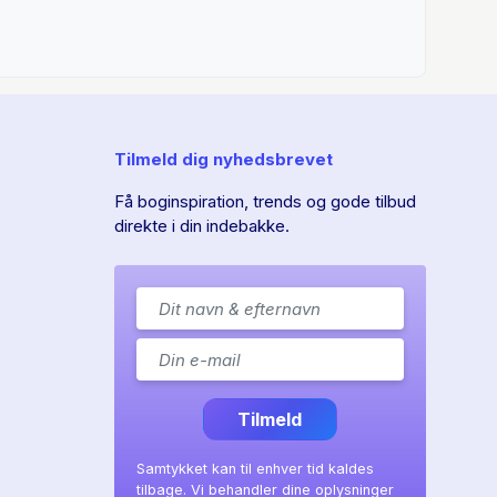
n og Sara Gry Striegler
len – et partnerskab ved fordøren og
al Petersen, Gordon Ørskov Madsen og Claus
Tilmeld dig nyhedsbrevet
erskab kan tæmme vildskaben – indbrud og
t Wendelboe, Anders Dybdal og Kristoffer
Få boginspiration, trends og gode tilbud
direkte i din indebakke.
lemer i Aarhus – policyentreprenørskab i en
aard Christensen, Ina Bøge Eskildsen og
skabelsen af lokale grønne løsninger – fra
ang Af Jacob Torfing, Oda Hustad og
Tilmeld
Samtykket kan til enhver tid kaldes
tilbage. Vi behandler dine oplysninger