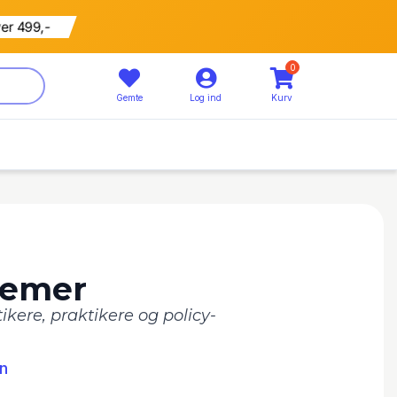
ver 499,-
0
Gemte
Log ind
Kurv
lemer
tikere, praktikere og policy-
en