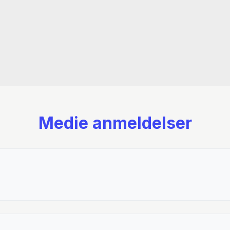
Kapitel 1. Entreprenørsta
Nielsen
Kapitel 2. Løs de vilde p
Kapitel 3. Vilde eksperi
Kapitel 4. Policy-entrepre
Greve
Medie anmeldelser
Kapitel 5. Stedbaseret s
medarbejdere? Af Anne 
Kapitel 6. Evaluering i E
Pedersen
Del 2. Praksis. Tackling a
Kapitel 7. Design af missi