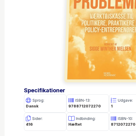
Specifikationer
Sprog:
ISBN-13:
Udgave:
Dansk
9788712072270
1
Sider:
Indbinding:
ISBN-10:
416
Hæftet
8712072270