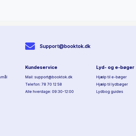
trivsel Af Christian Baso
Kapitel 8. Sammen om sko
bagdøren Af Thomas Gyld
Hjortdal
Support@booktok.dk
Kapitel 9. Systemisk led
utryghed som case Af Brit
Milling
Kundeservice
Lyd- og e-bøger
Kapitel 10. Syv vilde prob
smål
Mail: support@booktok.dk
Hjælp til e-bøger
kommune Af Martin Østerg
Telefon: 78 70 12 58
Hjælp til lydbøger
Trine Kiil Naldal
Alle hverdage: 09:30-12:00
Lydbog guides
Kapitel 11. Styring af sam
Avedøre til Teluk Pang P
Alexander L.Q. Chen