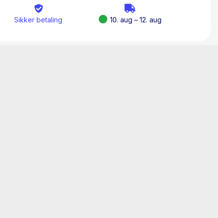
 Protect
Sikker betaling
10. aug – 12. aug
an (begge f. 1974) er internationalt
r, som bl.a. arbejder for National Geographic.
verden på TV2, og stiftede i 2019 WILD Nature
for beskyttelse af verdens truede natur og
 af Kvindelige Eventyreres Klub, Uri af
ournalist og forfatter. Han har skrevet en
ger.