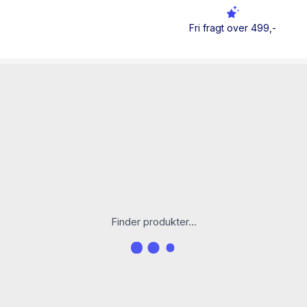
What You Love – You Will
Fri fragt over 499,-
Helle og Uri Løvevild Golm
anerkendte naturfotografe
Medvirkede i Vores vilde 
Foundation, der arbejder 
dyrearter. Helle er medlem
Eventyrernes Klub.
Tommy Heisz (f. 1975) er j
række dokumentariske bø
Finder produkter...