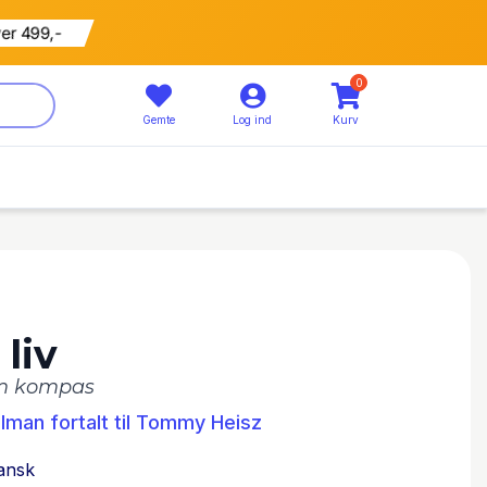
ver 499,-
0
Gemte
Log ind
Kurv
 liv
om kompas
olman fortalt til Tommy Heisz
ansk