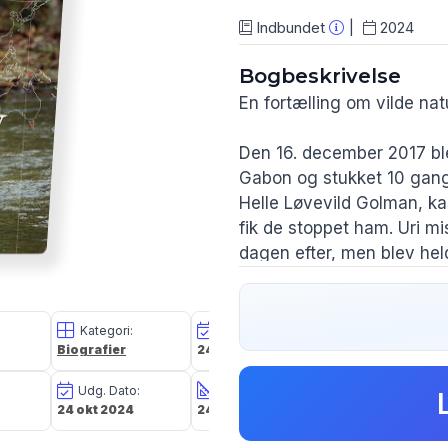
Indbundet
2024
Bogbeskrivelse
En fortælling om vilde nat
Den 16. december 2017 bl
Gabon og stukket 10 gange
Helle Løvevild Golman, k
fik de stoppet ham. Uri mi
dagen efter, men blev heldi
I denne bog fortæller Hel
om deres arbejde for ver
Kategori:
Oplagsdato:
Vægt:
Biografier
24 okt 2024
754g
ekspeditioner på alle kon
truede dyr. Om pludselige 
Udg. Dato:
Størrelse i cm:
Forlag:
kærligheden. Og om kampen 
24 okt 2024
24,8 x 17,7 x 2,8
Gads Forlag
bliver det samme, men lev