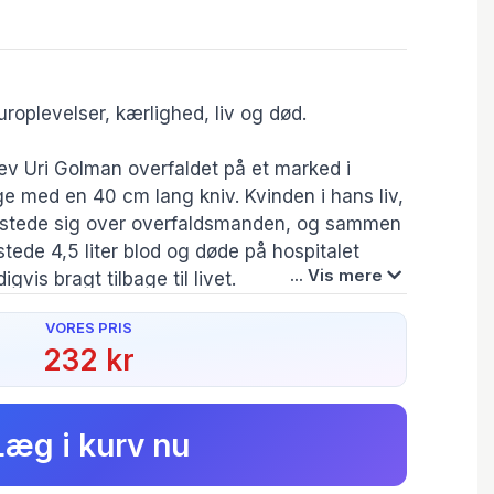
uroplevelser, kærlighed, liv og død.
ev Uri Golman overfaldet på et marked i
 med en 40 cm lang kniv. Kvinden i hans liv,
astede sig over overfaldsmanden, og sammen
stede 4,5 liter blod og døde på hospitalet
... Vis mere
gvis bragt tilbage til livet.
VORES PRIS
le og Uri med afsæt i den voldsomme historie
232 kr
dens natur gennem en lang række
Forfatter(e):
Helle
,
Uri Løvevild
tinenter med kameraet rettet mod sjældne og
Golman fortalt til
Tommy Heisz
overraskelser og farlige situationer. Om
Læg i kurv nu
for at vende tilbage til livet – der aldrig
es fuldt ud.