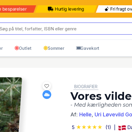
e besparelser
Hurtig levering
Fri fragt o
er
Outlet
Sommer
Gavekort
GENRE:
BIOGRAFIER
Vores vilde
- Med kærligheden s
Af:
Helle
,
Uri Løvevild G
5
(1)
D