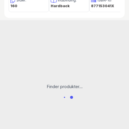
Sider:
Indbinding:
ISBN-10:
160
Hardback
877153041X
Finder produkter...