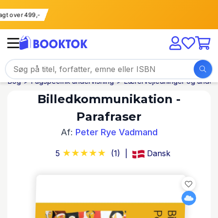
 fragt over 499,-
Bog
Fagspecifik undervisning
Lærervejledninger og underv
Billedkommunikation -
Parafraser
Af:
Peter Rye Vadmand
5
(1)
Dansk