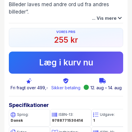
Billeder laves med andre ord ud fra andres
billeder”.
... Vis mere
Bogen henvender sig først og fremmest til alle
VORES PRIS
billed- og kunstinteresserede, herunder de, der
255 kr
blandt andet vil opleve mere om parafraser i
billedkunsten.
Læg i kurv nu
Udover en indførelse i billedkunsten behandles
kunstbetegnelserne kopi, plagiat, replik,
pastiche og appropriering.
Fri fragt over 499,-
Sikker betaling
12. aug – 14. aug
Parafrasen optager en vigtig, central plads i
bogen ligesom farver, komposition, bevægelse,
Specifikationer
tableaux vivants, collage/assemblage, skulptur
og billedmanipulation behandles i særskilte
Sprog:
ISBN-13:
Udgave:
Dansk
9788771530414
1
afsnit med en del kreative øvelser, som er
samlet i afsnit bagest i bogen.