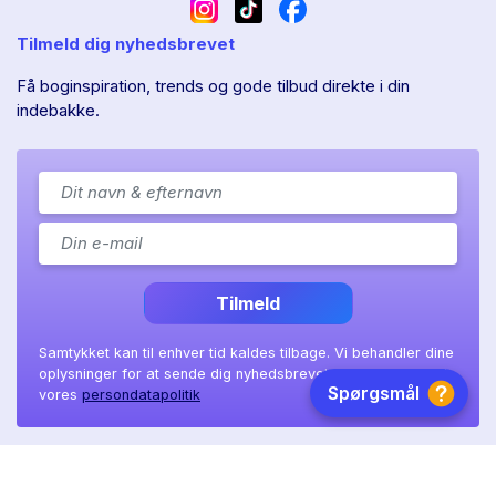
Tilmeld dig nyhedsbrevet
Få boginspiration, trends og gode tilbud direkte i din
indebakke.
Tilmeld
Samtykket kan til enhver tid kaldes tilbage. Vi behandler dine
oplysninger for at sende dig nyhedsbrevet, som beskrevet i
vores
persondatapolitik
Ll. Sct. Hans gade 11A
|
8800 Viborg
|
CVR: 41 08 36 97