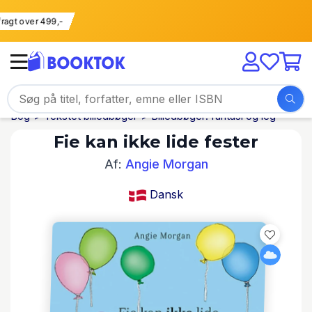
i fragt over 499,-
Bog
Tekstet billedbøger
Billedbøger: fantasi og leg
Fie kan ikke lide fester
Af:
Angie Morgan
Dansk