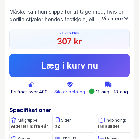
Måske kan hun slippe for at tage med, hvis en
... Vis mere
gorilla stjæler hendes festkjole, eller hvis en
kæmpefrø æder hendes sko.
VORES PRIS
307 kr
Eller måske kunne Fie finde et dejlig roligt sted
til festen og møde en, som har det på samme
måde.
Læg i kurv nu
Fri fragt over 499,-
Sikker betaling
11. aug – 13. aug
Specifikationer
Målgruppe:
Sider:
Indbinding:
Alderstrin: fra 4 år
32
Indbundet
Sprog:
ISBN-13:
Udgave: