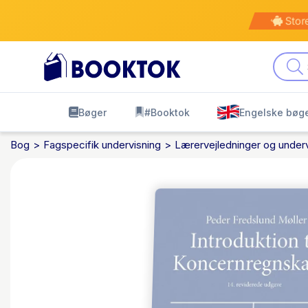
Kø
leve
Bøger
#Booktok
Engelske bøg
Bog
Fagspecifik undervisning
Lærervejledninger og underv