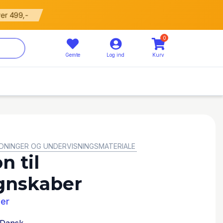
799 kr
5% rabat
0
Gemte
Log ind
Kurv
DNINGER OG UNDERVISNINGSMATERIALE
n til
gnskaber
ler