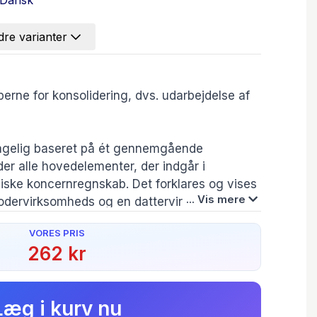
Dansk
re varianter
erne for konsolidering, dvs. udarbejdelse af
agelig baseret på ét gennemgående
er alle hovedelementer, der indgår i
piske koncernregnskab. Det forklares og vises
... Vis mere
 modervirksomheds og en dattervirksomheds
er skal sammenlægges og korrigeres, så der
VORES PRIS
Forfatter(e):
gnskab.
Peder Fredslund
262 kr
Møller
lustreres, hvordan man i
regnskab kan indarbejde centrale dele af
Læg i kurv nu
kabs opgørelser ved den metode, der kaldes