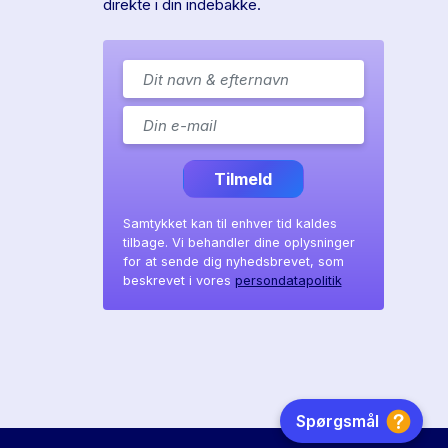
direkte i din indebakke.
Tilmeld
Samtykket kan til enhver tid kaldes
tilbage. Vi behandler dine oplysninger
for at sende dig nyhedsbrevet, som
beskrevet i vores
persondatapolitik