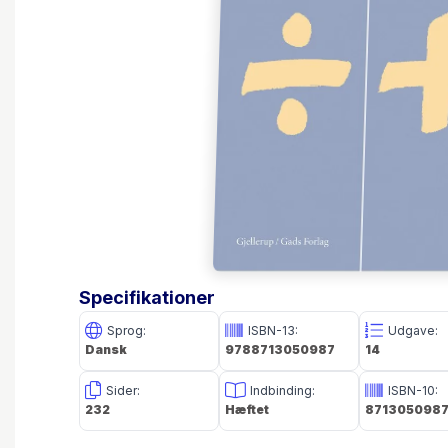
Specifikationer
Sprog:
ISBN-13:
Udgave:
Dansk
9788713050987
14
Sider:
Indbinding:
ISBN-10:
232
Hæftet
871305098