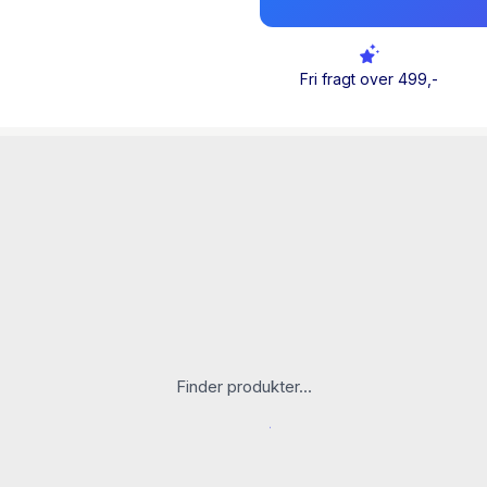
indre-værdis-metode elle
metode skal anvendes af 
ejerandele i ikke-datterv
Fri fragt over 499,-
virksomheder. Denne varia
hjælp af samme taleksemp
Fremstillingen er basere
om koncernregnskaber og 
dattervirksomheder og as
årsregnskabsloven, som s
virksomheder, og bestemm
regnskabsstandarder, so
i deres årsregnskaber.
Finder produkter...
Valutaomregning ved kons
omregningsmetoder, der kr
og metodernes forskelliga
hjælp af et fælles talekse