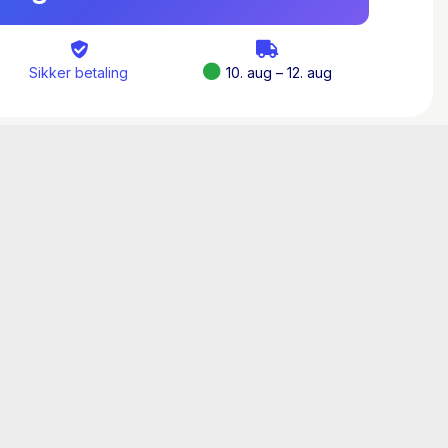
r equity-metoden. En anden variant af denne
virksomheder, som besidder betydelige
irksomheder – såkaldt associerede
Sikker betaling
10. aug – 12. aug
nt af equity-metoden illustreres også ved
el.
t på alle de gældende danske bestemmelser
om værdiansættelse af aktier i
socierede virksomheder: bestemmelserne i
kal følges af ikke-børsnoterede
elserne i de internationale
m de børsnoterede virksomheder skal anvende
olidering behandles også. De to
æves anvendt i hver sin situation, beskrives,
rtede teknik og konsekvenser illustreres ved
mpel.