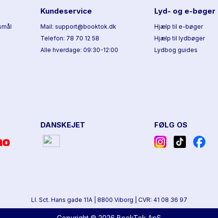
Kundeservice
Lyd- og e-bøger
smål
Mail: support@booktok.dk
Hjælp til e-bøger
Telefon: 78 70 12 58
Hjælp til lydbøger
Alle hverdage: 09:30-12:00
Lydbog guides
DANSKEJET
FØLG OS
Ll. Sct. Hans gade 11A
|
8800 Viborg
|
CVR: 41 08 36 97
Copyright © 2026 BookTok ApS