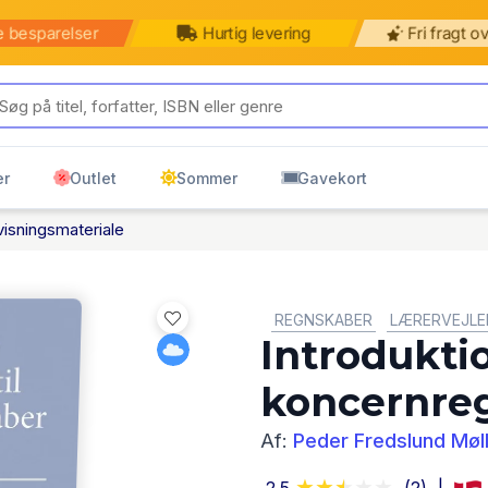
b for 499 kr mere for gratis
499 kr
599 kr
ring til pakkeshop
Pakkeshop
Hjemmelevering
er
Outlet
Sommer
Gavekort
isningsmateriale
GENRE:
REGNSKABER
LÆRERVEJLE
Introduktio
koncernre
Af:
Peder Fredslund Møl