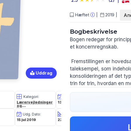
2.5
(2)
Hæftet
2019
And
Bogbeskrivelse
Bogen redegør for principp
et koncernregnskab.
Fremstillingen er hoveds
taleksempel, som indehold
Uddrag
konsolideringen af det ty
trin for trin, hvordan en
individuelle årsregnskab
Kategori:
Oplagsdato:
Vægt:
fremkommer et koncernre
Lærervejledninger
13 sep 2024
876g
og
undervisningsmateriale
På det samme eksempel il
Udg. Dato:
Størrelse i cm:
Forlag:
modervirksomhedens eget 
7
15 jul 2019
22,0 x 15,0 x 3,5
Gjellerup
det færdige koncernregns