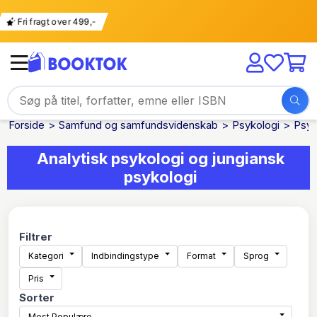
g
Fri fragt over 499,-
Forside
Samfund og samfundsvidenskab
Psykologi
Psyk
Analytisk psykologi og jungiansk
psykologi
Filtrer
Kategori
Indbindingstype
Format
Sprog
Pris
Sorter
Mest Populære