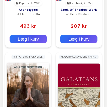
Paperback, 2016
Hardback, 2025
Archetypes
Book Of Shadow Work
af
Elemire Zolla
af
Keila Shaheen
(0)
(0)
493 kr
207 kr
0 kr
0 kr
Forlags vejl. pris:
Forlags vejl. pris:
Læg i kurv
Læg i kurv
PSYKOTERAPI: GENERELT
MODERMÅLSUNDERVISNING:
LÆSNING & LÆSEPLANER