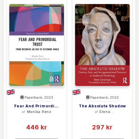
Paperback, 2023
Paperback, 2022
Fear And Primordial
The Absolute Shadow
af
Monika Renz
af
Elena
Trust
Caramazza
(0)
(0)
446 kr
297 kr
0 kr
0 kr
Forlags vejl. pris:
Forlags vejl. pris: