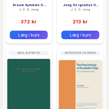
Dream Symbols Of
Jung On Ignatius Of
af
C. G. Jung
af
C. G. Jung
The Individuation
Loyola’s Spiritual
(0)
(0)
Process
Exercises
372 kr
213 kr
0 kr
0 kr
Forlags vejl. pris:
Forlags vejl. pris:
Læg i kurv
Læg i kurv
MAGI, ALKYMI OG
ØSTASIATISK OG INDISK
HERMETISME
FILOSOFI