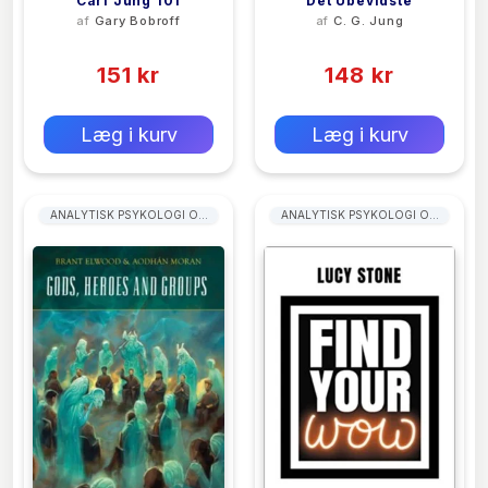
Carl Jung 101
Det Ubevidste
af
Gary Bobroff
af
C. G. Jung
(0)
(0)
151 kr
148 kr
0 kr
0 kr
Forlags vejl. pris:
Forlags vejl. pris:
Læg i kurv
Læg i kurv
ANALYTISK PSYKOLOGI OG
ANALYTISK PSYKOLOGI OG
JUNGIANSK PSYKOLOGI
JUNGIANSK PSYKOLOGI