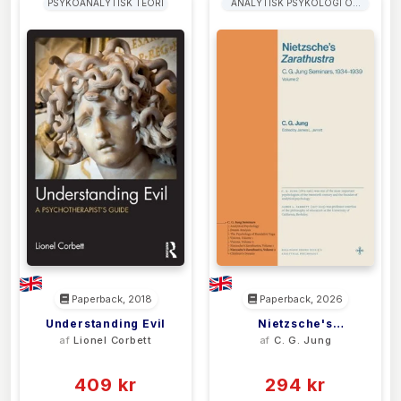
PSYKOANALYTISK TEORI
ANALYTISK PSYKOLOGI OG
JUNGIANSK PSYKOLOGI
Paperback, 2018
Paperback, 2026
Understanding Evil
Nietzsche's
af
Lionel Corbett
af
C. G. Jung
Zarathustra
(0)
(0)
409 kr
294 kr