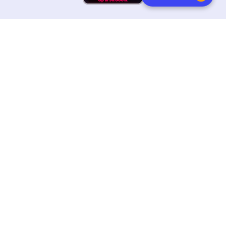
HURTIG LEVERING
DANSKEJET
FØLG OS
Tilmeld dig nyhedsbrevet
Få boginspiration, trends og gode tilbud direkte i din
indebakke.