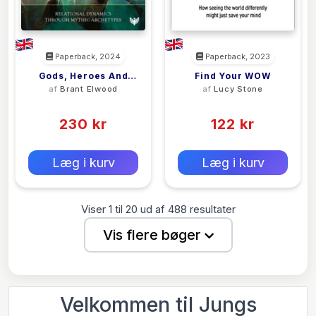
Paperback, 2024
Paperback, 2023
Gods, Heroes And
Find Your WOW
af
Brant Elwood
af
Lucy Stone
Groups
(0)
(0)
230 kr
122 kr
0 kr
0 kr
Forlags vejl. pris:
Forlags vejl. pris:
Læg i kurv
Læg i kurv
Viser
1
til
20
ud af
488
resultater
Vis flere bøger
Velkommen til Jungs