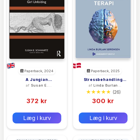
Paperback, 2024
Paperback, 2025
A Jungian
Stressbehandling
af
Susan E.
af
Linda Burlan
Exploration Of The
Med Metakognitiv
Schwartz
Sørensen
(0)
(26)
Puella Archetype
Terapi
372 kr
300 kr
0 kr
0 kr
Forlags vejl. pris:
Forlags vejl. pris:
Læg i kurv
Læg i kurv