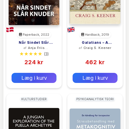
Paperback, 2022
Hardback, 2019
Når Sindet Slår
Galatians – A
af
Anja Friis
af
Craig S. Keener
Knuder
Commentary
Christensen
(3)
(0)
224 kr
462 kr
0 kr
0 kr
Forlags vejl. pris:
Forlags vejl. pris:
Læg i kurv
Læg i kurv
KULTURSTUDIER
PSYKOANALYTISK TEORI