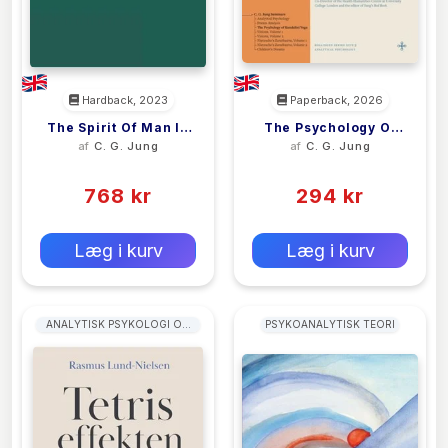
Hardback, 2023
Paperback, 2026
The Spirit Of Man In
The Psychology Of
af
C. G. Jung
af
C. G. Jung
Art And Literature
Kundalini Yoga
(0)
(0)
768 kr
294 kr
0 kr
0 kr
Forlags vejl. pris:
Forlags vejl. pris:
Læg i kurv
Læg i kurv
ANALYTISK PSYKOLOGI OG
PSYKOANALYTISK TEORI
JUNGIANSK PSYKOLOGI