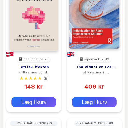
Indbundet, 2025
Paperback, 2019
Tetris-Effekten
Individuation For
af
Rasmus Lund-
af
Kristina E.
Adult Replacement
Nielsen
Schellinski
(9)
(0)
Children
148 kr
409 kr
0 kr
0 kr
Forlags vejl. pris:
Forlags vejl. pris:
Læg i kurv
Læg i kurv
SOCIALRÅDGIVNING OG
PSYKOANALYTISK TEORI
RÅDGIVNINGSTJENESTER