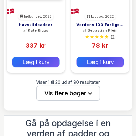
Indbundet, 2023
Lydbog, 2022
Havskildpadder
Verdens 100 Farligste
af
Kate Riggs
af
Sebastian Klein
Dyr
(0)
(2)
337 kr
78 kr
0 kr
0 kr
Forlags vejl. pris:
Forlags vejl. pris:
Læg i kurv
Læg i kurv
Viser
1
til
20
ud af
90
resultater
Vis flere bøger
Gå på opdagelse i en
verden af padder og