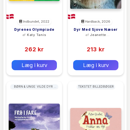
Indbundet, 2022
Hardback, 2026
Dyrenes Olympiade
Dyr Med Sjove Næser
af
Katy Tanis
af
Jeanette
Sigtenborg
(0)
(0)
262 kr
213 kr
0 kr
0 kr
Forlags vejl. pris:
Forlags vejl. pris:
Læg i kurv
Læg i kurv
BØRN & UNGE: VILDE DYR I
TEKSTET BILLEDBØGER
OCEANER & HAVOMRÅDER