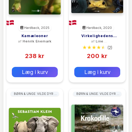
Hardback, 2025
Hardback, 2020
Kamæleoner
Virkelighedens
af
Henrik Enemark
af
Line
Monstre
Renslebråten
(0)
(2)
238 kr
200 kr
0 kr
0 kr
Forlags vejl. pris:
Forlags vejl. pris:
Læg i kurv
Læg i kurv
BØRN & UNGE: VILDE DYR &
BØRN & UNGE: VILDE DYR &
LEVESTEDER
LEVESTEDER