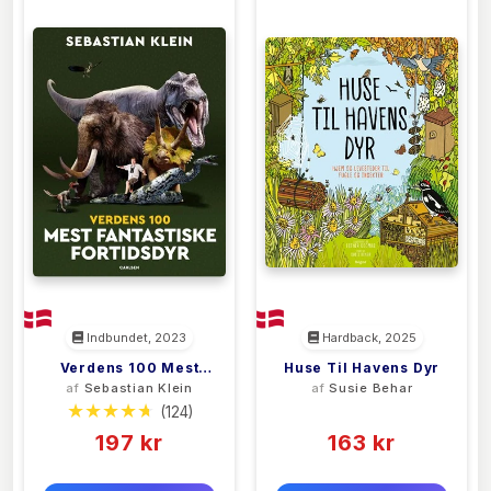
Indbundet, 2023
Hardback, 2025
Verdens 100 Mest
Huse Til Havens Dyr
af
Sebastian Klein
af
Susie Behar
Fantastiske
(124)
(0)
Fortidsdyr
197 kr
163 kr
0 kr
0 kr
Forlags vejl. pris:
Forlags vejl. pris: