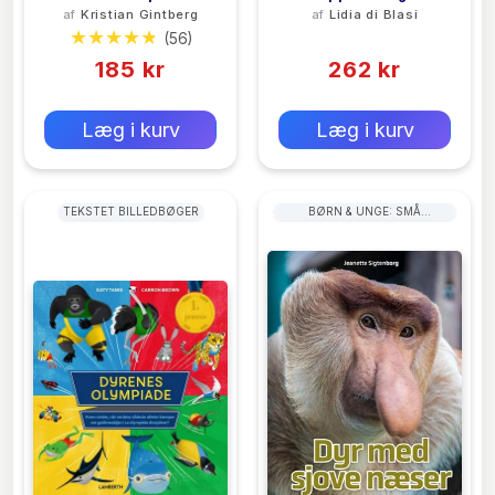
af
Kristian Gintberg
af
Lidia di Blasi
Dyrenes Rekorder
(56)
(0)
185 kr
262 kr
0 kr
0 kr
Forlags vejl. pris:
Forlags vejl. pris:
Læg i kurv
Læg i kurv
TEKSTET BILLEDBØGER
BØRN & UNGE: SMÅ
LANDPATTEDYR