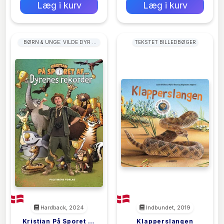
Læg i kurv
Læg i kurv
BØRN & UNGE: VILDE DYR &
TEKSTET BILLEDBØGER
LEVESTEDER
Hardback, 2024
Indbundet, 2019
Kristian På Sporet Af
Klapperslangen