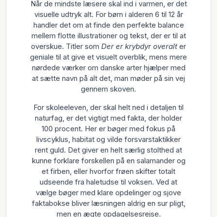
Når de mindste læsere skal ind i varmen, er det
visuelle udtryk alt. For børn i alderen 6 til 12 år
handler det om at finde den perfekte balance
mellem flotte illustrationer og tekst, der er til at
overskue. Titler som
Der er krybdyr overalt
er
geniale til at give et visuelt overblik, mens mere
nørdede værker om danske arter hjælper med
at sætte navn på alt det, man møder på sin vej
gennem skoven.
For skoleeleven, der skal helt ned i detaljen til
naturfag, er det vigtigt med fakta, der holder
100 procent. Her er bøger med fokus på
livscyklus, habitat og vilde forsvarstaktikker
rent guld. Det giver en helt særlig stolthed at
kunne forklare forskellen på en salamander og
et firben, eller hvorfor frøen skifter totalt
udseende fra haletudse til voksen. Ved at
vælge bøger med klare opdelinger og sjove
faktabokse bliver læsningen aldrig en sur pligt,
men en ægte opdagelsesrejse.