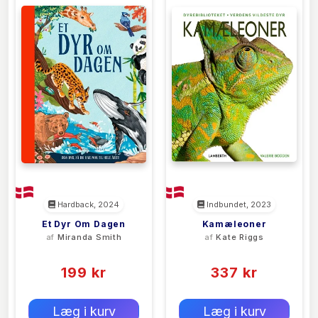
Hardback, 2024
Indbundet, 2023
Et Dyr Om Dagen
Kamæleoner
af
Miranda Smith
af
Kate Riggs
(0)
(0)
199 kr
337 kr
0 kr
0 kr
Forlags vejl. pris:
Forlags vejl. pris:
Læg i kurv
Læg i kurv