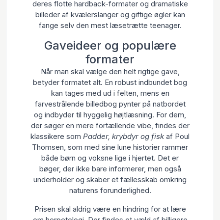
deres flotte hardback-formater og dramatiske
billeder af kvælerslanger og giftige øgler kan
fange selv den mest læsetrætte teenager.
Gaveideer og populære
formater
Når man skal vælge den helt rigtige gave,
betyder formatet alt. En robust indbundet bog
kan tages med ud i felten, mens en
farvestrålende billedbog pynter på natbordet
og indbyder til hyggelig højtlæsning. For dem,
der søger en mere fortællende vibe, findes der
klassikere som
Padder, krybdyr og fisk
af Poul
Thomsen, som med sine lune historier rammer
både børn og voksne lige i hjertet. Det er
bøger, der ikke bare informerer, men også
underholder og skaber et fællesskab omkring
naturens forunderlighed.
Prisen skal aldrig være en hindring for at lære
om herpetologi. Der findes et væld af billigere