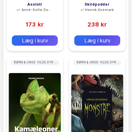
Axolotl
Skildpadder
af
Anne-Sofie Duch
af
Henrik Enemark
Teglgaard
(0)
(0)
173 kr
238 kr
0 kr
0 kr
Forlags vejl. pris:
Forlags vejl. pris:
Læg i kurv
Læg i kurv
BØRN & UNGE: VILDE DYR &
BØRN & UNGE: VILDE DYR I
LEVESTEDER
OCEANER & HAVOMRÅDER