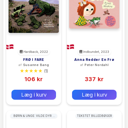
Hardback, 2022
Indbundet, 2023
FRØ I FARE
Anna Redder En Frø
af
Susanne Bang
af
Peter Nordahl
(1)
(0)
106 kr
337 kr
0 kr
0 kr
Forlags vejl. pris:
Forlags vejl. pris:
Læg i kurv
Læg i kurv
BØRN & UNGE: VILDE DYR &
TEKSTET BILLEDBØGER
LEVESTEDER