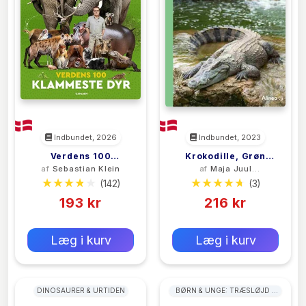
Indbundet, 2026
Indbundet, 2023
Verdens 100
Krokodille, Grøn
af
Sebastian Klein
af
Maja Juul
Klammeste Dyr
Fagklub
Paustian
(142)
(3)
193 kr
216 kr
0 kr
0 kr
Forlags vejl. pris:
Forlags vejl. pris:
Læg i kurv
Læg i kurv
DINOSAURER & URTIDEN
BØRN & UNGE: TRÆSLØJD &
MODELBYGNING