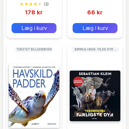
Bacher
(3)
(0)
178 kr
66 kr
0 kr
0 kr
Forlags vejl. pris:
Forlags vejl. pris:
Læg i kurv
Læg i kurv
TEKSTET BILLEDBØGER
BØRN & UNGE: VILDE DYR &
LEVESTEDER