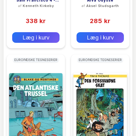
Sam Francisco 4 -
Alva Odyssé
af
Kenneth Kirkeby
af
Aksel Studsgarth
Terningen Er Kastet
(0)
(0)
338 kr
285 kr
0 kr
0 kr
Forlags vejl. pris:
Forlags vejl. pris:
Læg i kurv
Læg i kurv
EUROPÆISKE TEGNESERIER
EUROPÆISKE TEGNESERIER