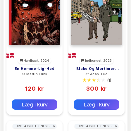
Hardback, 2024
Indbundet, 2023
En Hemme-Lig-Hed
Blake Og Mortimer:
af
Martin Flink
af
Jean-Luc
Kunsten At Føre Krig
Fromental
(0)
(1)
– Et Ekstraordinært
120 kr
300 kr
Eventyr
0 kr
0 kr
Forlags vejl. pris:
Forlags vejl. pris:
Læg i kurv
Læg i kurv
EUROPÆISKE TEGNESERIER
EUROPÆISKE TEGNESERIER