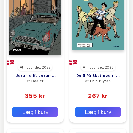
Indbundet, 2022
Indbundet, 2026
Jerome K. Jerome
De 5 På Skatteøen (1)
af
Dodier
af
Enid Blyton
Bloche 7
- Graphic Novel
(0)
(0)
355 kr
267 kr
0 kr
0 kr
Forlags vejl. pris:
Forlags vejl. pris:
Læg i kurv
Læg i kurv