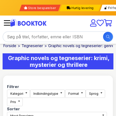
Store besparelser
Hurtig levering
Forside
Tegneserier
Graphic novels og tegneserier: genrer
Graphic novels og tegneserier: krimi,
mysterier og thrillere
Filtrer
Kategori
Indbindingstype
Format
Sprog
Pris
Sorter
Mest Populære