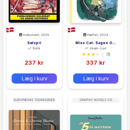
Indbundet, 2025
Hæftet, 2024
Sølvpil
Miss Cat: Sagen Om
af
Sels
af
Jean-Luc
De Grønne Nisser
Fromental
(0)
(1)
237 kr
337 kr
0 kr
0 kr
Forlags vejl. pris:
Forlags vejl. pris:
Læg i kurv
Læg i kurv
EUROPÆISKE TEGNESERIER
GRAPHIC NOVELS OG
TEGNESERIER: KRIMI,
MYSTERIER OG THRILLERE