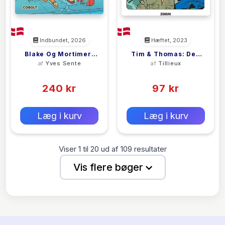
Indbundet, 2026
Hæftet, 2023
Blake Og Mortimer:
Tim & Thomas: Den
af
Yves Sente
af
Tillieux
Den Atlantiske
Forsvundne Skat
(0)
(0)
Trussel
240 kr
97 kr
0 kr
0 kr
Forlags vejl. pris:
Forlags vejl. pris:
Læg i kurv
Læg i kurv
Viser
1
til
20
ud af
109
resultater
Vis flere bøger