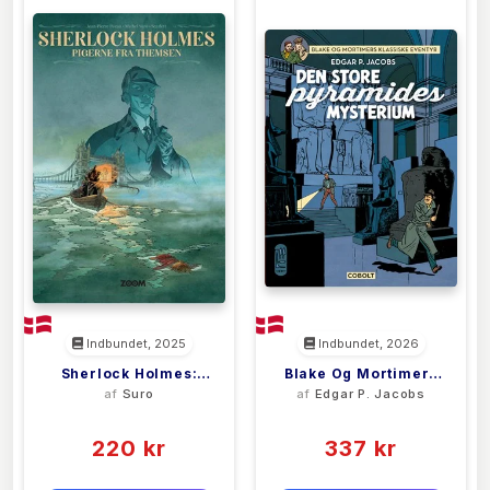
Indbundet, 2025
Indbundet, 2026
Sherlock Holmes:
Blake Og Mortimers
af
Suro
af
Edgar P. Jacobs
Pigerne Fra Themsen
Klassiske Eventyr 2
(0)
(0)
220 kr
337 kr
0 kr
0 kr
Forlags vejl. pris:
Forlags vejl. pris: