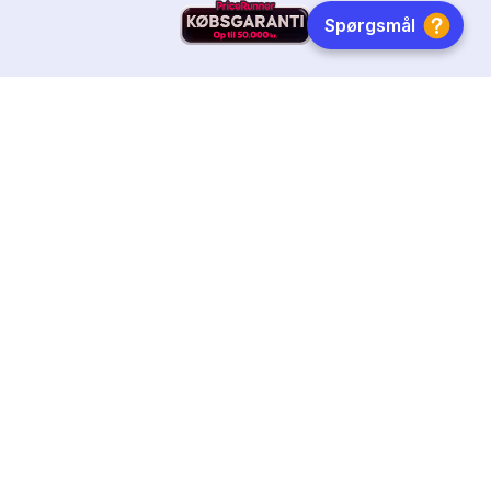
HURTIG LEVERING
DANSKEJET
FØLG OS
Tilmeld dig nyhedsbrevet
Få boginspiration, trends og gode tilbud direkte i din
indebakke.