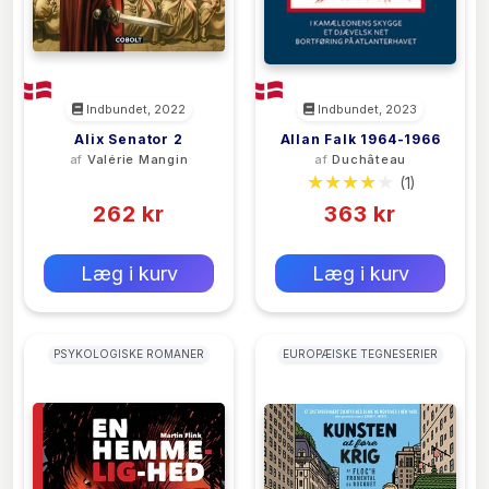
Indbundet, 2022
Indbundet, 2023
Alix Senator 2
Allan Falk 1964-1966
af
Valérie Mangin
af
Duchâteau
(0)
(1)
262 kr
363 kr
0 kr
0 kr
Forlags vejl. pris:
Forlags vejl. pris:
Læg i kurv
Læg i kurv
PSYKOLOGISKE ROMANER
EUROPÆISKE TEGNESERIER