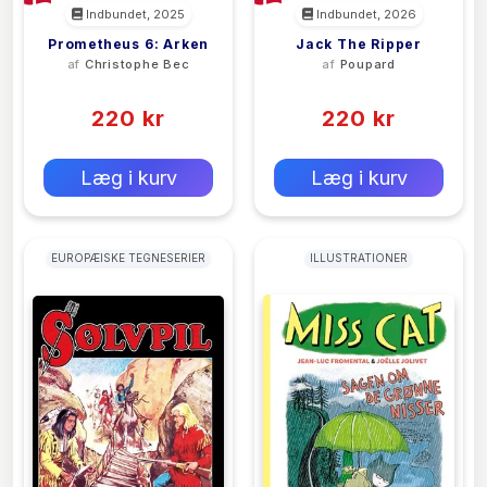
Indbundet, 2025
Indbundet, 2026
Prometheus 6: Arken
Jack The Ripper
af
Christophe Bec
af
Poupard
(0)
(0)
220 kr
220 kr
0 kr
0 kr
Forlags vejl. pris:
Forlags vejl. pris:
Læg i kurv
Læg i kurv
EUROPÆISKE TEGNESERIER
ILLUSTRATIONER