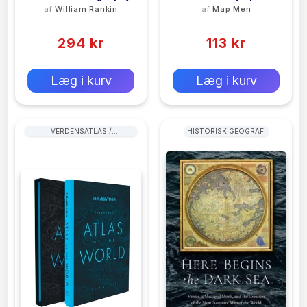
af
William Rankin
af
Map Men
(0)
(0)
294 kr
113 kr
0 kr
0 kr
Forlags vejl. pris:
Forlags vejl. pris:
Læg i kurv
Læg i kurv
VERDENSATLAS /
HISTORISK GEOGRAFI
VERDENSKORT