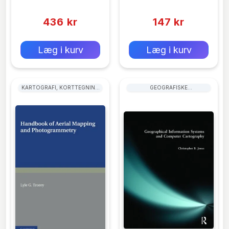
(0)
(0)
Online
436 kr
147 kr
0 kr
0 kr
Forlags vejl. pris:
Forlags vejl. pris:
Læg i kurv
Læg i kurv
KARTOGRAFI, KORTTEGNING
GEOGRAFISKE
OG PROJEKTIONER
INFORMATIONSSYSTEMER
(GIS) OG FJERNANALYSE