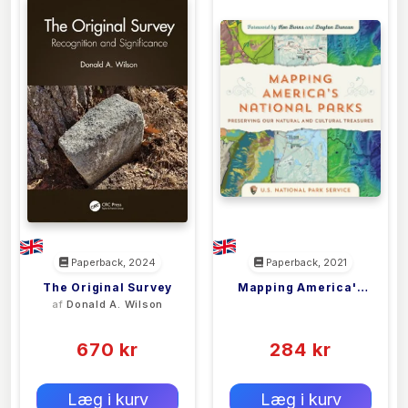
Paperback, 2024
Paperback, 2021
The Original Survey
Mapping America's
af
Donald A. Wilson
<filler>
National Parks
(0)
(0)
670 kr
284 kr
0 kr
0 kr
Forlags vejl. pris:
Forlags vejl. pris:
Læg i kurv
Læg i kurv