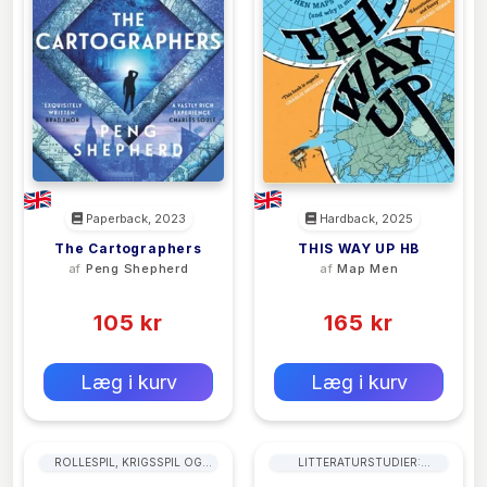
Paperback, 2023
Hardback, 2025
The Cartographers
THIS WAY UP HB
af
Peng Shepherd
af
Map Men
(0)
(0)
105 kr
165 kr
0 kr
0 kr
Forlags vejl. pris:
Forlags vejl. pris:
Læg i kurv
Læg i kurv
ROLLESPIL, KRIGSSPIL OG
LITTERATURSTUDIER:
FANTASY SPORT
GENERELT