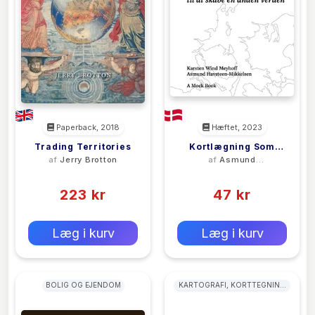
Paperback, 2018
Hæftet, 2023
Trading Territories
Kortlægning Som
af
Jerry Brotton
af
Asmund
Praksis Til At Skabe
Havsteen-
(0)
(0)
En Anden Verden
Mikkelsen
223 kr
47 kr
0 kr
0 kr
Forlags vejl. pris:
Forlags vejl. pris:
Læg i kurv
Læg i kurv
BOLIG OG EJENDOM
KARTOGRAFI, KORTTEGNING
OG PROJEKTIONER