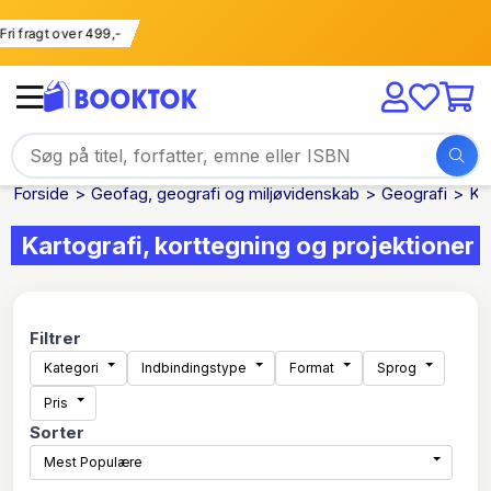
Fri fragt over 499,-
Forside
Geofag, geografi og miljøvidenskab
Geografi
Ka
Kartografi, korttegning og projektioner
Filtrer
Kategori
Indbindingstype
Format
Sprog
Pris
Sorter
Mest Populære