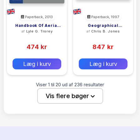
Paperback, 2013
Paperback, 1997
Handbook Of Aerial
Geographical
af
Lyle G. Trorey
af
Chris B. Jones
Mapping And
Information Systems
(0)
(0)
Photogrammetry
And Computer
474 kr
Cartography
847 kr
0 kr
0 kr
Forlags vejl. pris:
Forlags vejl. pris:
Læg i kurv
Læg i kurv
Viser
1
til
20
ud af
236
resultater
Vis flere bøger