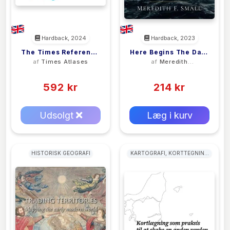
Hardback, 2024
Hardback, 2023
The Times Reference
Here Begins The Dark
af
Times Atlases
af
Meredith
Atlas Of The World
Sea
Francesca Small
(0)
(0)
592 kr
214 kr
0 kr
0 kr
Forlags vejl. pris:
Forlags vejl. pris:
Udsolgt
Læg i kurv
HISTORISK GEOGRAFI
KARTOGRAFI, KORTTEGNING
OG PROJEKTIONER