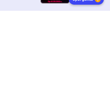
HURTIG LEVERING
DANSKEJET
FØLG OS
Tilmeld dig nyhedsbrevet
Få boginspiration, trends og gode tilbud direkte i din
indebakke.