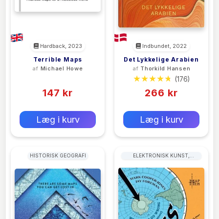
Hardback, 2023
Indbundet, 2022
Terrible Maps
Det Lykkelige Arabien
af
Michael Howe
af
Thorkild Hansen
(0)
(176)
147 kr
266 kr
0 kr
0 kr
Forlags vejl. pris:
Forlags vejl. pris:
Læg i kurv
Læg i kurv
HISTORISK GEOGRAFI
ELEKTRONISK KUNST,
HOLOGRAFI OG
VIDEOKUNST