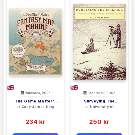
Hardback, 2025
Paperback, 2003
The Game Master's
Surveying The
af
Cody James King
af
University of
Guide To Fantasy
Interior
Nevada Press
(0)
(0)
Mapmaking
234 kr
250 kr
0 kr
0 kr
Forlags vejl. pris:
Forlags vejl. pris: