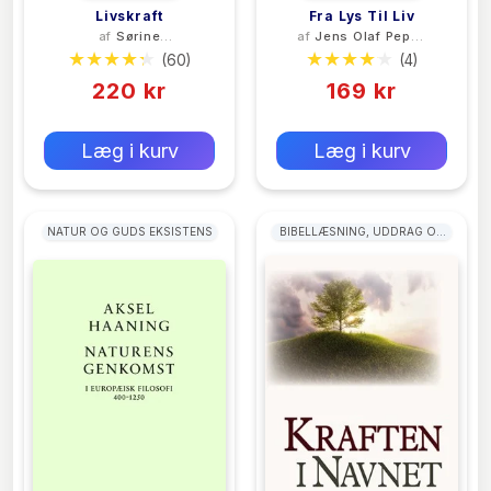
Livskraft
Fra Lys Til Liv
af
Sørine
af
Jens Olaf Pepke
Gotfredsen
Pedersen
(60)
(4)
220 kr
169 kr
0 kr
0 kr
Forlags vejl. pris:
Forlags vejl. pris:
Læg i kurv
Læg i kurv
NATUR OG GUDS EKSISTENS
BIBELLÆSNING, UDDRAG OG
MEDITATIONER