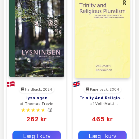
Hardback, 2024
Paperback, 2004
Lysningen
Trinity And Religious
af
Thomas Frovin
af
Veli-Matti
Pluralism
Karkkainen
(3)
(0)
262 kr
465 kr
0 kr
0 kr
Forlags vejl. pris:
Forlags vejl. pris:
Læg i kurv
Læg i kurv