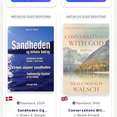
NATUR OG GUDS EKSISTENS
NATUR OG GUDS EKSISTENS
Paperback, 2006
Paperback, 1999
Sandheden Og
Conversations With
af
Klaus E. Berger
af
Neale Donald
Kirkens Bedrag
God - Book 2