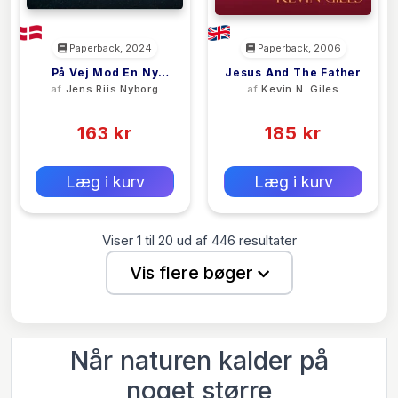
Paperback, 2024
Paperback, 2006
På Vej Mod En Ny
Jesus And The Father
af
Jens Riis Nyborg
af
Kevin N. Giles
Jord
(0)
(0)
163 kr
185 kr
0 kr
0 kr
Forlags vejl. pris:
Forlags vejl. pris:
Læg i kurv
Læg i kurv
Viser
1
til
20
ud af
446
resultater
Vis flere bøger
Når naturen kalder på
noget større