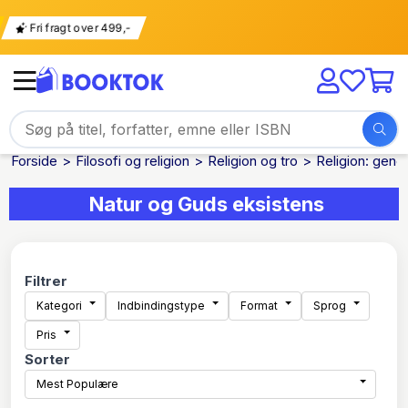
ing
Fri fragt over 499,-
Forside
Filosofi og religion
Religion og tro
Religion: gener
Natur og Guds eksistens
Filtrer
Kategori
Indbindingstype
Format
Sprog
Pris
Sorter
Mest Populære