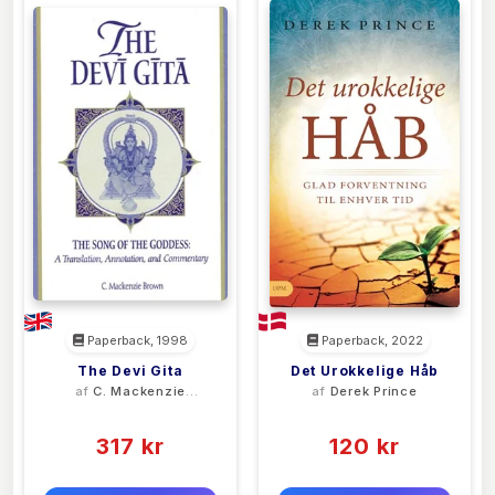
Paperback, 1998
Paperback, 2022
The Devi Gita
Det Urokkelige Håb
af
C. Mackenzie
af
Derek Prince
Brown
(0)
(0)
317 kr
120 kr
0 kr
0 kr
Forlags vejl. pris:
Forlags vejl. pris: