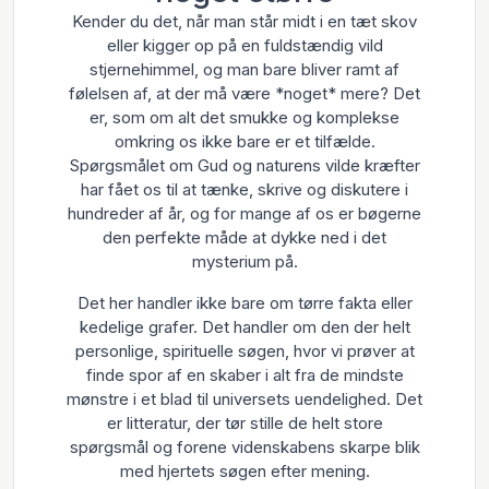
Kender du det, når man står midt i en tæt skov
eller kigger op på en fuldstændig vild
stjernehimmel, og man bare bliver ramt af
følelsen af, at der må være *noget* mere? Det
er, som om alt det smukke og komplekse
omkring os ikke bare er et tilfælde.
Spørgsmålet om Gud og naturens vilde kræfter
har fået os til at tænke, skrive og diskutere i
hundreder af år, og for mange af os er bøgerne
den perfekte måde at dykke ned i det
mysterium på.
Det her handler ikke bare om tørre fakta eller
kedelige grafer. Det handler om den der helt
personlige, spirituelle søgen, hvor vi prøver at
finde spor af en skaber i alt fra de mindste
mønstre i et blad til universets uendelighed. Det
er litteratur, der tør stille de helt store
spørgsmål og forene videnskabens skarpe blik
med hjertets søgen efter mening.