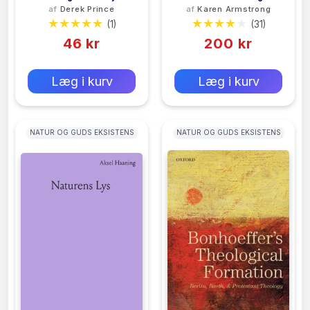
af
Derek Prince
af
Karen Armstrong
Med Mindre
Kraft
(1)
(31)
46 kr
200 kr
0 kr
0 kr
Forlags vejl. pris:
Forlags vejl. pris:
Læg i kurv
Læg i kurv
NATUR OG GUDS EKSISTENS
NATUR OG GUDS EKSISTENS