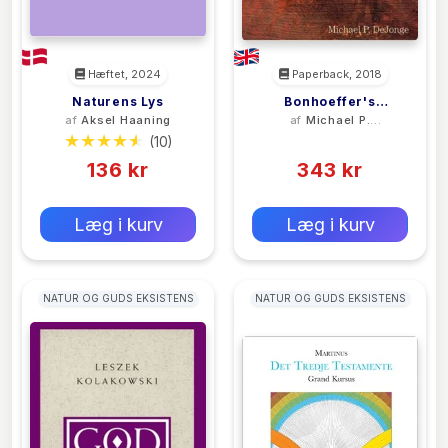
Hæftet, 2024
Paperback, 2018
Naturens Lys
Bonhoeffer's
af
Aksel Haaning
af
Michael P.
Theological
DeJonge
(10)
(0)
Formation
136 kr
343 kr
0 kr
0 kr
Forlags vejl. pris:
Forlags vejl. pris:
Læg i kurv
Læg i kurv
NATUR OG GUDS EKSISTENS
NATUR OG GUDS EKSISTENS