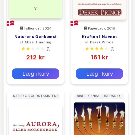
Indbundet, 2024
Paperback, 2018
Naturens Genkomst
Kraften I Navnet
af
Aksel Haaning
af
Derek Prince
(1)
(1)
212 kr
161 kr
0 kr
0 kr
Forlags vejl. pris:
Forlags vejl. pris:
Læg i kurv
Læg i kurv
NATUR OG GUDS EKSISTENS
BIBELLÆSNING, UDDRAG OG
MEDITATIONER