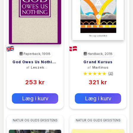
Paperback, 1998
Hardback, 2018
God Owes Us Nothing
Grand Kursus
af
Leszek
af
Martinus
– A Brief Remark On
Kolakowski
(0)
(4)
Pascal`s Religion And
On The Spirit Of
253 kr
321 kr
Jansenism
0 kr
0 kr
Forlags vejl. pris:
Forlags vejl. pris:
Læg i kurv
Læg i kurv
NATUR OG GUDS EKSISTENS
NATUR OG GUDS EKSISTENS