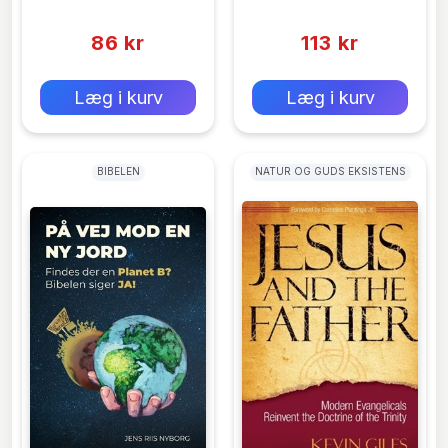
Walsch
(0)
(0)
86 kr
113 kr
0 kr
0 kr
Forlags vejl. pris:
Forlags vejl. pris:
Læg i kurv
Læg i kurv
BIBELEN
NATUR OG GUDS EKSISTENS