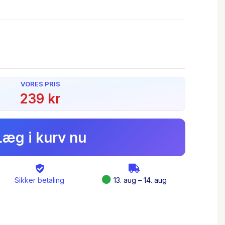
VORES PRIS
239 kr
Læg i kurv nu
Forfatter(e):
Jørgen Nielsen
Sikker betaling
13. aug – 14. aug