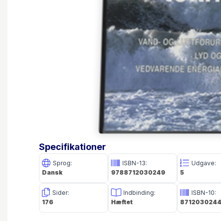
Specifikationer
Sprog:
ISBN-13:
Udgave:
Dansk
9788712030249
5
Sider:
Indbinding:
ISBN-10:
176
Hæftet
871203024