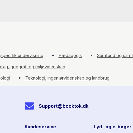
specifik undervisning
Pædagogik
Samfund og samf
fag, geografi og miljøvidenskab
nologi
Teknologi, ingeniørvidenskab og landbrug
Support@booktok.dk
Kundeservice
Lyd- og e-bøger