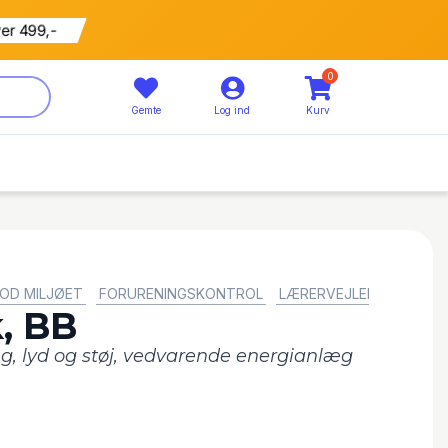
ver 499,-
0
Gemte
Log ind
Kurv
OD MILJØET
FORURENINGSKONTROL
LÆRERVEJLEDNINGER OG
k, BB
ng, lyd og støj, vedvarende energianlæg