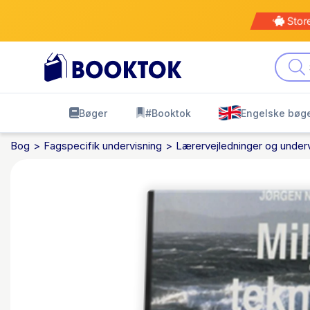
Stor
Bøger
#Booktok
Engelske bøg
Bog
Fagspecifik undervisning
Lærervejledninger og underv