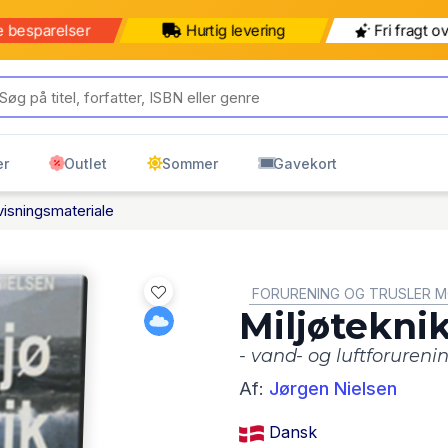
e besparelser
Hurtig levering
Fri fragt o
er
Outlet
Sommer
Gavekort
isningsmateriale
GENRE:
FORURENING OG TRUSLER M
Miljøtekni
- vand- og luftforureni
Af:
Jørgen Nielsen
Dansk