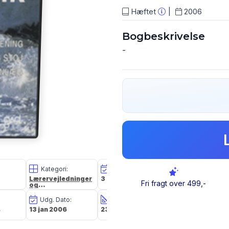
Hæftet
2006
Bogbeskrivelse
-
Kategori:
Oplagsdato:
Vægt:
Lærervejledninger
3 dec 2013
330g
Fri fragt over 499,-
og
undervisningsmateriale
Udg. Dato:
Størrelse i cm:
Forlag:
4
13 jan 2006
23,0 x 15,6 x 1,4
Gads Forlag