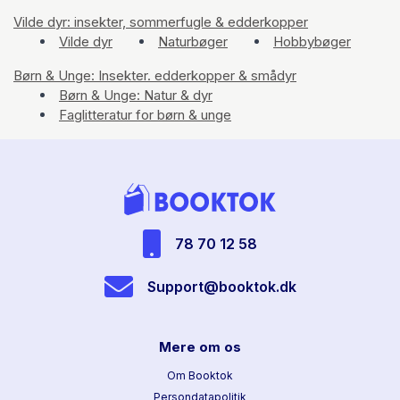
Vilde dyr: insekter, sommerfugle & edderkopper
Vilde dyr
Naturbøger
Hobbybøger
Børn & Unge: Insekter. edderkopper & smådyr
Børn & Unge: Natur & dyr
Faglitteratur for børn & unge
78 70 12 58
Support@booktok.dk
Mere om os
Om Booktok
Persondatapolitik