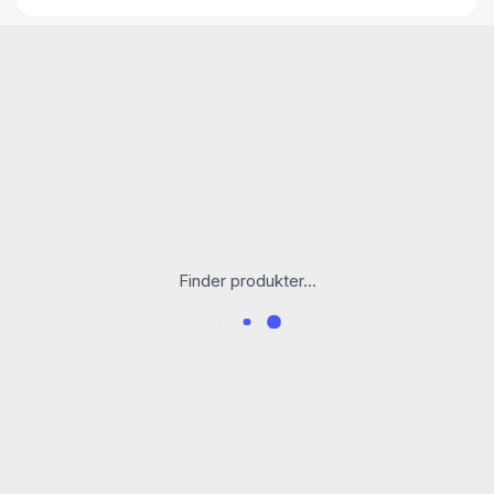
Anna redder en natsværmer
Anna redder en humlebi
Anna redder en frø
Anna redder en gråspurv
Finder produkter...