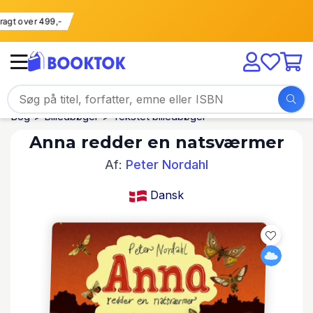
i fragt over 499,-
Bog
Billedbøger
Tekstet billedbøger
Anna redder en natsværmer
Af:
Peter Nordahl
Dansk