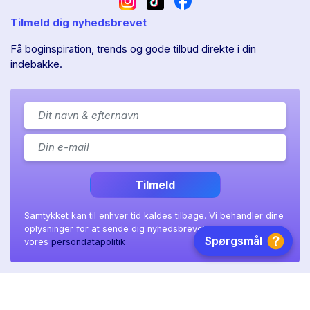
Tilmeld dig nyhedsbrevet
Få boginspiration, trends og gode tilbud direkte i din
indebakke.
Tilmeld
Samtykket kan til enhver tid kaldes tilbage. Vi behandler dine
oplysninger for at sende dig nyhedsbrevet, som beskrevet i
vores
persondatapolitik
Ll. Sct. Hans gade 11A
|
8800 Viborg
|
CVR: 41 08 36 97