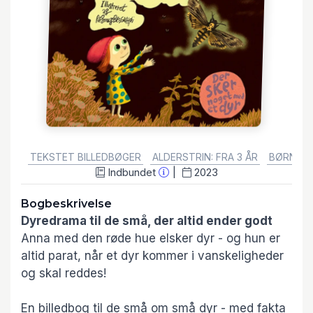
GENRE:
TEKSTET BILLEDBØGER
ALDERSTRIN: FRA 3 ÅR
BØRN & 
Indbundet
2023
Bogbeskrivelse
Dyredrama til de små, der altid ender godt
Anna med den røde hue elsker dyr - og hun er
altid parat, når et dyr kommer i vanskeligheder
og skal reddes!
En billedbog til de små om små dyr - med fakta