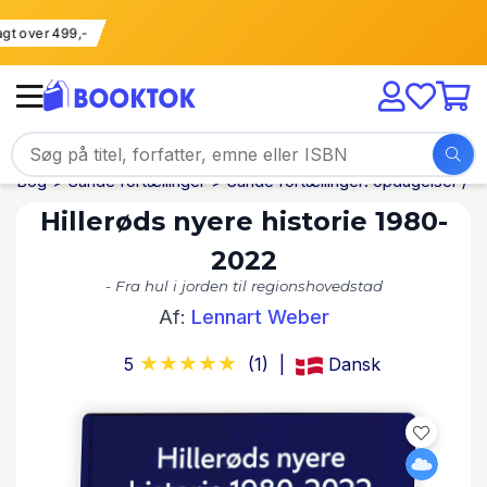
 fragt over 499,-
Bog
Sande fortællinger
Sande fortællinger: opdagelser / hi
Hillerøds nyere historie 1980-
2022
- Fra hul i jorden til regionshovedstad
Af:
Lennart Weber
5
(1)
Dansk