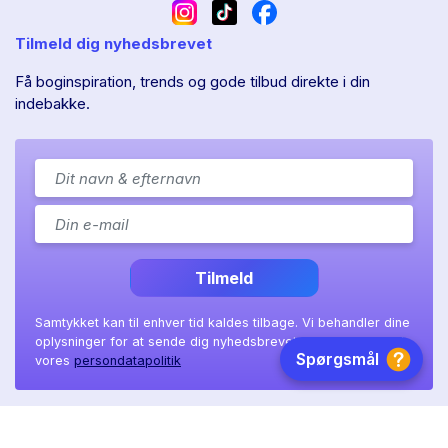
Tilmeld dig nyhedsbrevet
Få boginspiration, trends og gode tilbud direkte i din
indebakke.
Tilmeld
Samtykket kan til enhver tid kaldes tilbage. Vi behandler dine
oplysninger for at sende dig nyhedsbrevet, som beskrevet i
vores
persondatapolitik
Ll. Sct. Hans gade 11A
|
8800 Viborg
|
CVR: 41 08 36 97