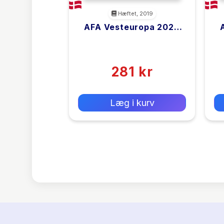
Hæftet, 2019
AFA Vesteuropa 2020
Bind 2
<filler>
(0)
281 kr
0 kr
Forlags vejl. pris:
Læg i kurv