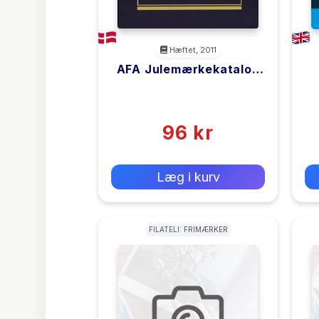
Hæftet, 2011
AFA Julemærkekatalog
2012
<filler>
(0)
96 kr
0 kr
Forlags vejl. pris:
Læg i kurv
FILATELI: FRIMÆRKER