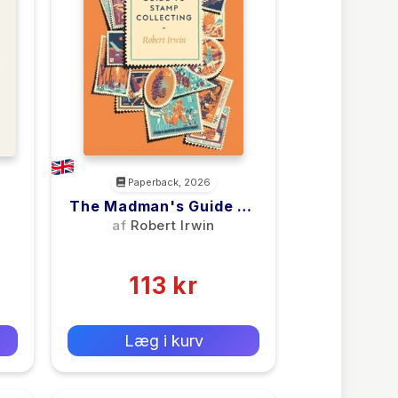
Paperback, 2026
The Madman's Guide To
Stamp Collecting
af
Robert Irwin
(0)
113 kr
0 kr
Forlags vejl. pris:
Læg i kurv