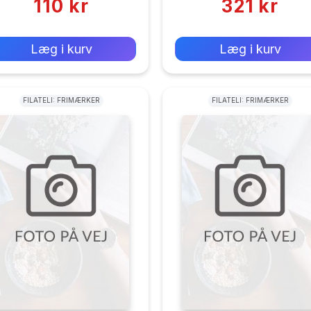
110 kr
321 kr
0 kr
0 kr
Forlags vejl. pris:
Forlags vejl. pris:
Læg i kurv
Læg i kurv
FILATELI: FRIMÆRKER
FILATELI: FRIMÆRKER