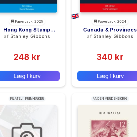
Paperback, 2025
Paperback, 2024
Hong Kong Stamp
Canada & Provinces
Catalogue 7th Edition
Stamp Catalogue 8t
af
Stanley Gibbons
af
Stanley Gibbons
Edition
(0)
(0)
248 kr
340 kr
0 kr
0 kr
Forlags vejl. pris:
Forlags vejl. pris:
Læg i kurv
Læg i kurv
FILATELI: FRIMÆRKER
ANDEN VERDENSKRIG