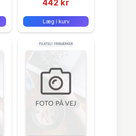
442 kr
0 kr
Forlags vejl. pris:
Læg i kurv
FILATELI: FRIMÆRKER