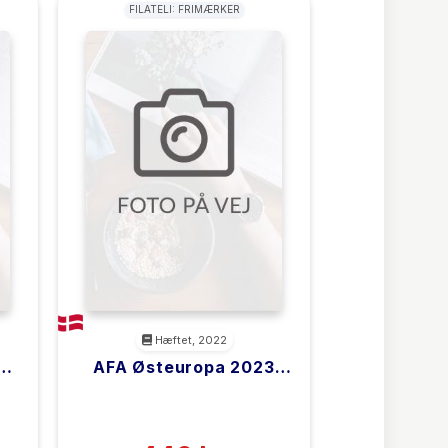
FILATELI: FRIMÆRKER
Hæftet, 2022
4
AFA Østeuropa 2023
Bind 1
<filler>
(0)