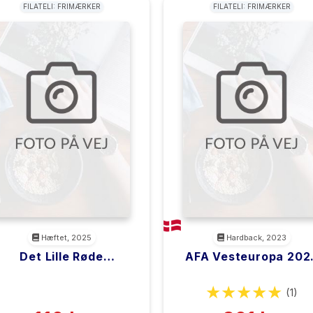
FILATELI: FRIMÆRKER
FILATELI: FRIMÆRKER
Hæftet, 2025
Hardback, 2023
Det Lille Røde
AFA Vesteuropa 202
Møntkatalog 2026
Bind 3
<filler>
<filler>
(0)
(1)