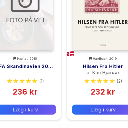
Hæftet, 2019
Hardback, 2019
FA Skandinavien 2020
Hilsen Fra Hitler
M. Spiral
<filler>
af
Kim Hjardar
(1)
(2)
236 kr
232 kr
0 kr
0 kr
Forlags vejl. pris:
Forlags vejl. pris:
Læg i kurv
Læg i kurv