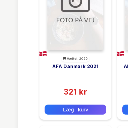
Hæftet, 2020
AFA Danmark 2021
A
<filler>
(0)
321 kr
0 kr
Forlags vejl. pris:
Læg i kurv