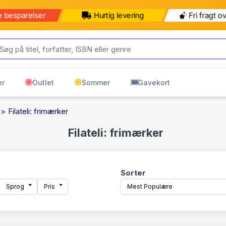
b for 499 kr mere for gratis
499 kr
599 kr
ring til pakkeshop
Pakkeshop
Hjemmelevering
er
Outlet
Sommer
Gavekort
Filateli: frimærker
Filateli: frimærker
Sorter
Sprog
Pris
Mest Populære