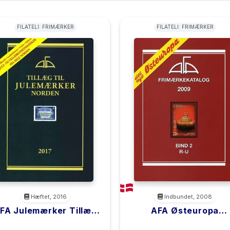
FILATELI: FRIMÆRKER
FILATELI: FRIMÆRKER
Hæftet, 2016
Indbundet, 2008
FA Julemærker Tillæg
AFA Østeuropa
2017
Frimærkekatalog R-
<filler>
<filler>