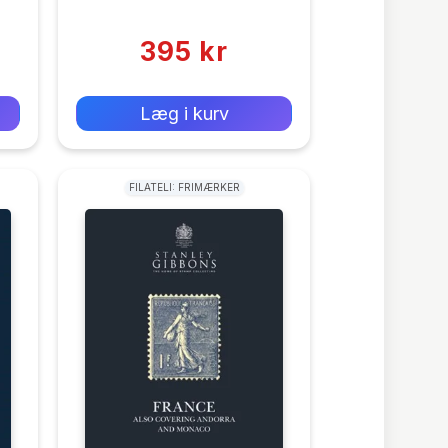
(0)
395 kr
0 kr
Forlags vejl. pris:
Læg i kurv
FILATELI: FRIMÆRKER