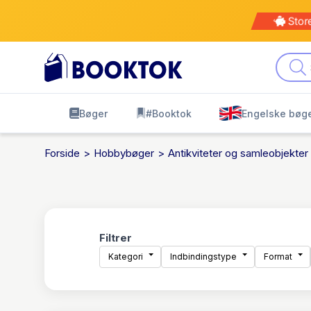
Kø
leve
Bøger
#Booktok
Engelske bøg
Forside
Hobbybøger
Antikviteter og samleobjekter
Filtrer
Kategori
Indbindingstype
Format