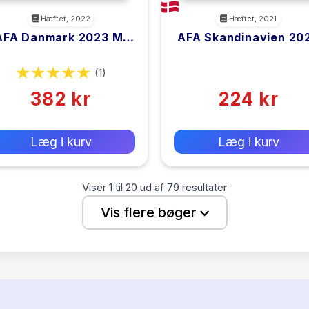
Hæftet, 2022
Hæftet, 2021
AFA Danmark 2023 M.
AFA Skandinavien 20
Spiral
<filler>
<filler>
(1)
(0)
382 kr
224 kr
0 kr
0 kr
Forlags vejl. pris:
Forlags vejl. pris:
Læg i kurv
Læg i kurv
Viser
1
til
20
ud af
79
resultater
Vis flere bøger