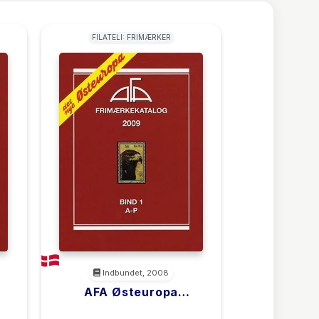
FILATELI: FRIMÆRKER
Indbundet, 2008
AFA Østeuropa
U
Frimærkekatalog A-P
<filler>