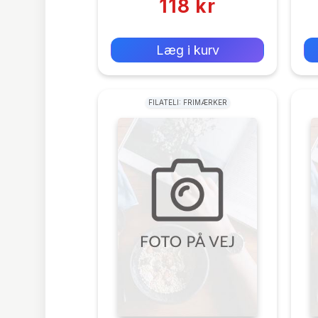
118 kr
0 kr
Forlags vejl. pris:
Læg i kurv
FILATELI: FRIMÆRKER