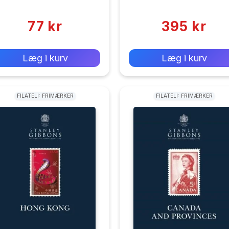
(0)
(0)
77 kr
395 kr
0 kr
0 kr
Forlags vejl. pris:
Forlags vejl. pris:
Læg i kurv
Læg i kurv
FILATELI: FRIMÆRKER
FILATELI: FRIMÆRKER