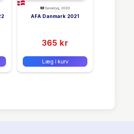
Spiralryg, 2020
22
AFA Danmark 2021
<filler>
(0)
365 kr
0 kr
Forlags vejl. pris:
Læg i kurv