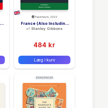
Paperback, 2023
France (Also Including
h
Andorra And Monaco)
af
Stanley Gibbons
(0)
484 kr
0 kr
Forlags vejl. pris:
Læg i kurv
ERINDRINGER