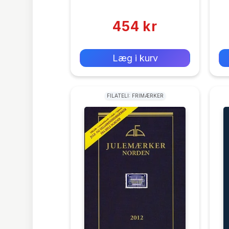
(0)
454 kr
0 kr
Forlags vejl. pris:
Læg i kurv
FILATELI: FRIMÆRKER