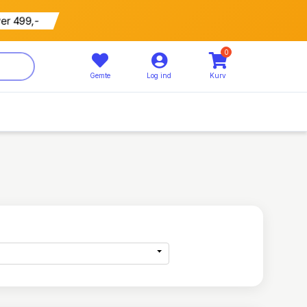
799 kr
5% rabat
0
Gemte
Log ind
Kurv