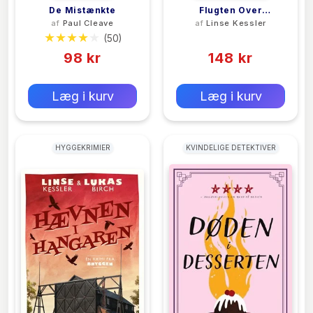
De Mistænkte
Flugten Over
af
Paul Cleave
af
Linse Kessler
Fælleden
(50)
(0)
98 kr
148 kr
0 kr
0 kr
Forlags vejl. pris:
Forlags vejl. pris:
Læg i kurv
Læg i kurv
HYGGEKRIMIER
KVINDELIGE DETEKTIVER