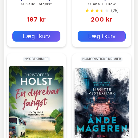
af
Kalle Löfqvist
af
Ana T. Drew
Udstoppede Kæledyr
(0)
(25)
197 kr
200 kr
0 kr
0 kr
Forlags vejl. pris:
Forlags vejl. pris:
Læg i kurv
Læg i kurv
HYGGEKRIMIER
HUMORISTISKE KRIMIER