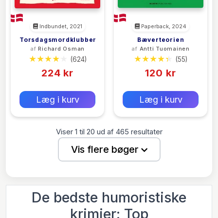
Indbundet, 2021
Paperback, 2024
Torsdagsmordklubben
Bæverteorien
af
Richard Osman
af
Antti Tuomainen
(624)
(55)
224 kr
120 kr
0 kr
0 kr
Forlags vejl. pris:
Forlags vejl. pris:
Læg i kurv
Læg i kurv
Viser
1
til
20
ud af
465
resultater
Vis flere bøger
De bedste humoristiske
krimier: Top