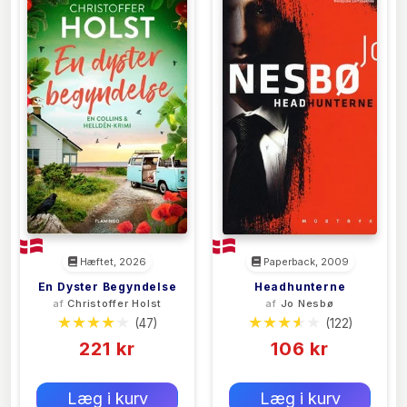
Hæftet, 2026
Paperback, 2009
En Dyster Begyndelse
Headhunterne
af
Christoffer Holst
af
Jo Nesbø
(47)
(122)
221 kr
106 kr
0 kr
0 kr
Forlags vejl. pris:
Forlags vejl. pris:
Læg i kurv
Læg i kurv