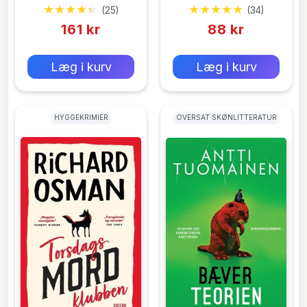
(25)
(34)
Længere Og Længere
161 kr
88 kr
0 kr
0 kr
Forlags vejl. pris:
Forlags vejl. pris:
Læg i kurv
Læg i kurv
HYGGEKRIMIER
OVERSAT SKØNLITTERATUR