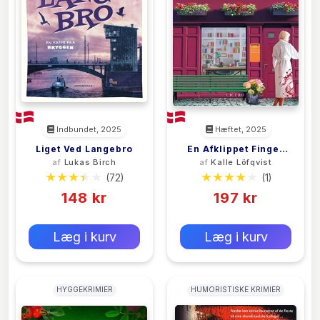
Indbundet, 2025
Hæftet, 2025
Liget Ved Langebro
En Afklippet Finger
af
Lukas Birch
af
Kalle Löfqvist
Og Snuden I Sporet
(72)
(1)
148 kr
197 kr
0 kr
0 kr
Forlags vejl. pris:
Forlags vejl. pris:
Læg i kurv
Læg i kurv
HYGGEKRIMIER
HUMORISTISKE KRIMIER