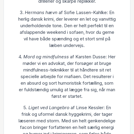
drillerier og skarpe replikker.
3.
Hermans hævn
af Sofie Lassen-Kahlke: En
herlig dansk krimi, der leverer en let og vanvittig
underholdende tone. Den er helt perfekt til en
afslappende weekend i sofaen, hvor du gerne
vil have både spænding og et stort smil på
læben undervejs.
4.
Mord og mindfulness
af Karsten Dusse: Her
møder vi en advokat, der forsøger at bruge
mindfulness-teknikker til at håndtere sit ret
specielle arbejde for mafiaen. Det resulterer i
en absurd og sort humoristisk fortælling, som
er fuldstændig umulig at lægge fra sig, når man
først er startet.
5.
Liget ved Langebro
af Linse Kessler: En
frisk og uformel dansk hyggekrimi, der tager
læseren med storm. Med sin helt genkendelige
facon bringer forfatteren en helt særlig energi
og humor ind i krimigenren, som føles både