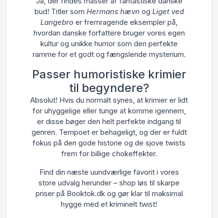
Ja, der findes masser af fantastiske danske
bud! Titler som
Hermans hævn
og
Liget ved
Langebro
er fremragende eksempler på,
hvordan danske forfattere bruger vores egen
kultur og unikke humor som den perfekte
ramme for et godt og fængslende mysterium.
Passer humoristiske krimier
til begyndere?
Absolut! Hvis du normalt synes, at krimier er lidt
for uhyggelige eller tunge at komme igennem,
er disse bøger den helt perfekte indgang til
genren. Tempoet er behageligt, og der er fuldt
fokus på den gode historie og de sjove twists
frem for billige chokeffekter.
Find din næste uundværlige favorit i vores
store udvalg herunder – shop løs til skarpe
priser på Booktok.dk og gør klar til maksimal
hygge med et kriminelt twist!