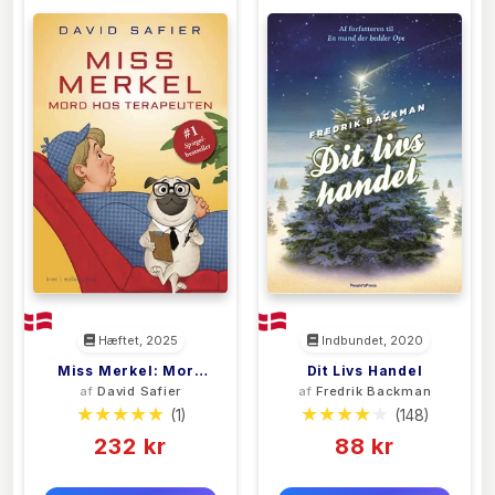
Hæftet, 2025
Indbundet, 2020
Miss Merkel: Mord
Dit Livs Handel
af
David Safier
af
Fredrik Backman
Hos Terapeuten
(1)
(148)
232 kr
88 kr
0 kr
0 kr
Forlags vejl. pris:
Forlags vejl. pris: