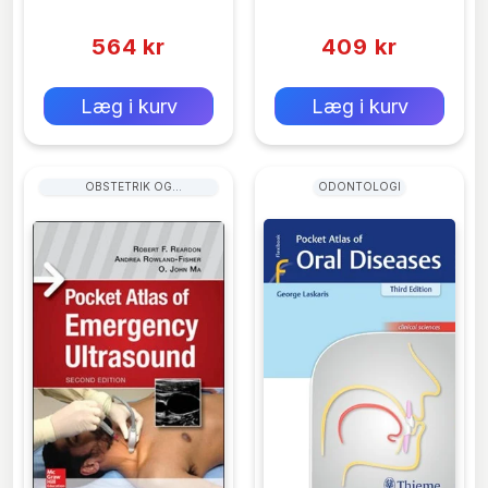
Duenas
Crossman
(0)
(0)
Text
564 kr
409 kr
0 kr
0 kr
Forlags vejl. pris:
Forlags vejl. pris:
Læg i kurv
Læg i kurv
OBSTETRIK OG
ODONTOLOGI
GYNÆKOLOGI