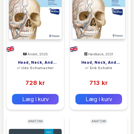
Andet, 2025
Hardback, 2021
Head, Neck, And
Head, Neck, And
af
Udo Schumacher
af
Erik Schulte
Neuroanatomy
Neuroanatomy
(0)
(0)
(THIEME Atlas Of
(THIEME Atlas Of
Anatomy)
728 kr
Anatomy), Latin
713 kr
Nomenclature
0 kr
0 kr
Forlags vejl. pris:
Forlags vejl. pris:
Læg i kurv
Læg i kurv
ANATOMI
ANATOMI