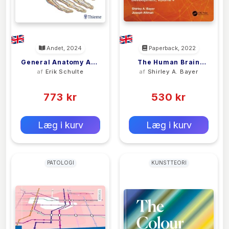
Andet, 2024
Paperback, 2022
General Anatomy And
The Human Brain
af
Erik Schulte
af
Shirley A. Bayer
Musculoskeletal
During The First
(0)
(0)
System (THIEME Atlas
Trimester 21- To 23-
Of Anatomy)
773 kr
Mm Crown-Rump
530 kr
Lengths
0 kr
0 kr
Forlags vejl. pris:
Forlags vejl. pris:
Læg i kurv
Læg i kurv
PATOLOGI
KUNSTTEORI