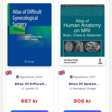
Paperback, 2020
Paperback, 2017
Atlas Of Difficult
Atlas Of Human
af
Jyothi G
af
Hariqbal Singh
Gynecological
Anatomy On MRI
Seshadri
(0)
(0)
Surgery
667 kr
606 kr
0 kr
0 kr
Forlags vejl. pris:
Forlags vejl. pris: