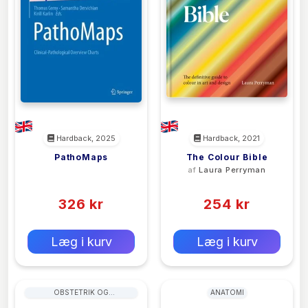
Hardback, 2025
Hardback, 2021
PathoMaps
The Colour Bible
<filler>
af
Laura Perryman
(0)
(0)
326 kr
254 kr
0 kr
0 kr
Forlags vejl. pris:
Forlags vejl. pris:
Læg i kurv
Læg i kurv
OBSTETRIK OG
ANATOMI
GYNÆKOLOGI