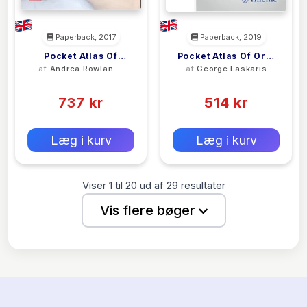
Paperback, 2017
Paperback, 2019
Pocket Atlas Of
Pocket Atlas Of Oral
af
Andrea Rowland-
af
George Laskaris
Emergency
Diseases
Fisher
(0)
(0)
Ultrasound, Second
737 kr
Edition
514 kr
0 kr
0 kr
Forlags vejl. pris:
Forlags vejl. pris:
Læg i kurv
Læg i kurv
Viser
1
til
20
ud af
29
resultater
Vis flere bøger