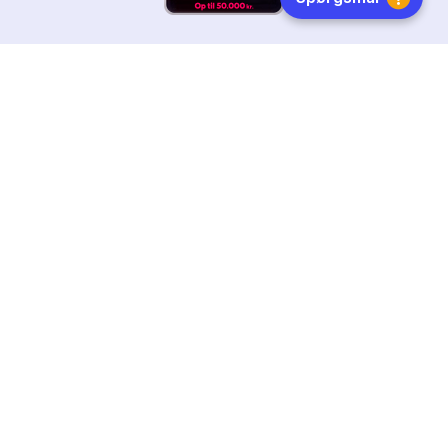
HURTIG LEVERING
DANSKEJET
FØLG OS
Tilmeld dig nyhedsbrevet
Få boginspiration, trends og gode tilbud direkte i din
indebakke.