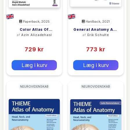
Paperback, 2025
Hardback, 2021
Color Atlas Of
General Anatomy And
af
Azin Alizadehasl
af
Erik Schulte
Cardiology
Musculoskeletal
(0)
(0)
System (THIEME Atlas
729 kr
Of Anatomy), Latin
773 kr
Nomenclature
0 kr
0 kr
Forlags vejl. pris:
Forlags vejl. pris:
Læg i kurv
Læg i kurv
NEUROVIDENSKAB
NEUROVIDENSKAB