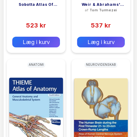
Sobotta Atlas Of
Weir & Abrahams'
<filler>
af
Tom Turmezei
Anatomy, Vol.1, 17th
Imaging Atlas Of
(0)
(0)
Ed., English/Latin
Human Anatomy
523 kr
537 kr
0 kr
0 kr
Forlags vejl. pris:
Forlags vejl. pris:
Læg i kurv
Læg i kurv
ANATOMI
NEUROVIDENSKAB