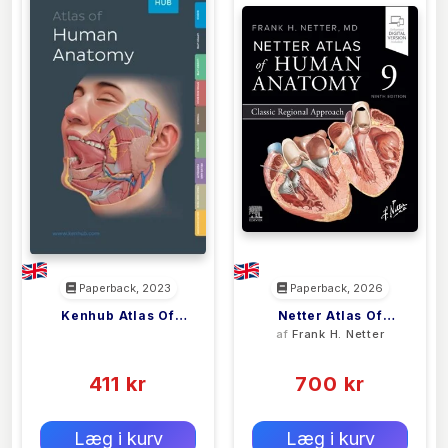
Paperback, 2023
Paperback, 2026
Kenhub Atlas Of
Netter Atlas Of
<filler>
af
Frank H. Netter
Human Anatomy
Human Anatomy:
(0)
(0)
Classic Regional
411 kr
Approach
700 kr
0 kr
0 kr
Forlags vejl. pris:
Forlags vejl. pris:
Læg i kurv
Læg i kurv