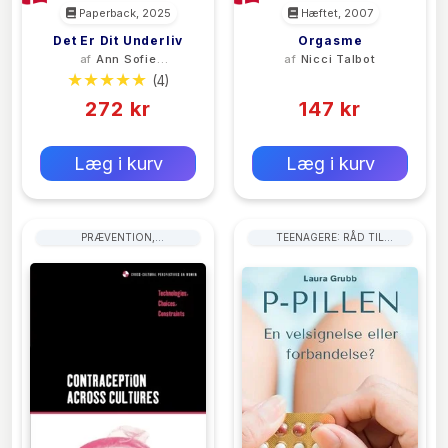
Paperback, 2025
Hæftet, 2007
Det Er Dit Underliv
Orgasme
af
Ann Sofie
af
Nicci Talbot
Deleuran
(4)
(0)
272 kr
147 kr
0 kr
0 kr
Forlags vejl. pris:
Forlags vejl. pris:
Læg i kurv
Læg i kurv
PRÆVENTION,
TEENAGERE: RÅD TIL
FØDSELSKONTROL OG
FORÆLDRE
FAMILIEPLANLÆGNING