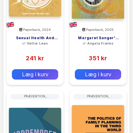
Paperback, 2024
Paperback, 2005
Sexual Health And
Margaret Sanger's
af
Hettie Lean
af
Angela Franks
Contraception
Eugenic Legacy
(0)
(0)
241 kr
351 kr
0 kr
0 kr
Forlags vejl. pris:
Forlags vejl. pris:
Læg i kurv
Læg i kurv
PRÆVENTION,
PRÆVENTION,
FØDSELSKONTROL OG
FØDSELSKONTROL OG
FAMILIEPLANLÆGNING
FAMILIEPLANLÆGNING