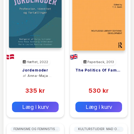
Hæftet, 2022
Paperback, 2013
Jordemoder
The Politics Of Family
af
Anna-Maja
<filler>
Planning In The Third
Rosbjerg
(0)
(0)
World
Vilhelmsen
335 kr
530 kr
0 kr
0 kr
Forlags vejl. pris:
Forlags vejl. pris:
Læg i kurv
Læg i kurv
FEMINISME OG FEMINISTISK
KULTURSTUDIER: MAD OG
TEORI
SAMFUND