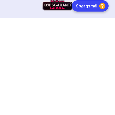
HURTIG LEVERING
DANSKEJET
FØLG OS
Tilmeld dig nyhedsbrevet
Få boginspiration, trends og gode tilbud direkte i din
indebakke.