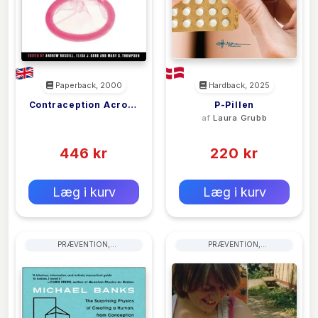
Paperback, 2000
Hardback, 2025
Contraception Across
P-Pillen
<filler>
af
Laura Grubb
Cultures
(0)
(0)
446 kr
220 kr
0 kr
0 kr
Forlags vejl. pris:
Forlags vejl. pris:
Læg i kurv
Læg i kurv
PRÆVENTION,
PRÆVENTION,
FØDSELSKONTROL OG
FØDSELSKONTROL OG
FAMILIEPLANLÆGNING
FAMILIEPLANLÆGNING