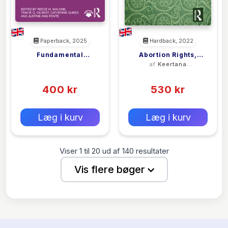
Paperback, 2025
Hardback, 2022
Fundamental
Abortion Rights,
<filler>
af
Keertana
Concepts And Critical
Reproductive Justice
Kannabiran Tella
(0)
(0)
Developments In Sex
And The State
Education
400 kr
530 kr
0 kr
0 kr
Forlags vejl. pris:
Forlags vejl. pris:
Læg i kurv
Læg i kurv
Viser
1
til
20
ud af
140
resultater
Vis flere bøger