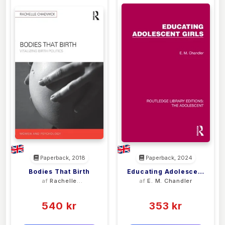
Paperback, 2018
Paperback, 2024
Bodies That Birth
Educating Adolescent
af
Rachelle
af
E. M. Chandler
Girls
Chadwick
(0)
(0)
540 kr
353 kr
0 kr
0 kr
Forlags vejl. pris:
Forlags vejl. pris: