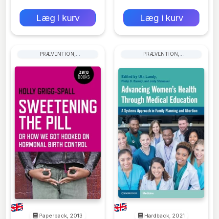
0 kr
0 kr
Forlags vejl. pris:
Forlags vejl. pris:
Læg i kurv
Læg i kurv
PRÆVENTION,
PRÆVENTION,
FØDSELSKONTROL OG
FØDSELSKONTROL OG
FAMILIEPLANLÆGNING
FAMILIEPLANLÆGNING
Paperback, 2013
Hardback, 2021