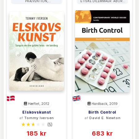
PRÆVENTION,
ETISKE DILEMMAER: ABORT
FØDSELSKONTROL OG
OG PRÆVENTION
FAMILIEPLANLÆGNING
Hæftet, 2012
Hardback, 2019
Elskovskunst
Birth Control
af
Tommy Iversen
af
David E. Newton
(5)
(0)
185 kr
683 kr