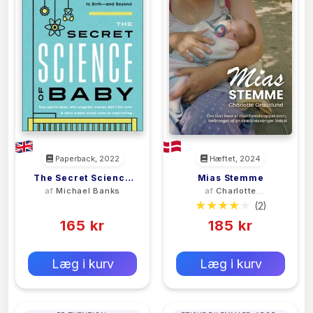
Paperback, 2022
Hæftet, 2024
The Secret Science
Mias Stemme
af
Michael Banks
af
Charlotte
Of Baby
Grauslund
(0)
(2)
165 kr
185 kr
0 kr
0 kr
Forlags vejl. pris:
Forlags vejl. pris:
Læg i kurv
Læg i kurv