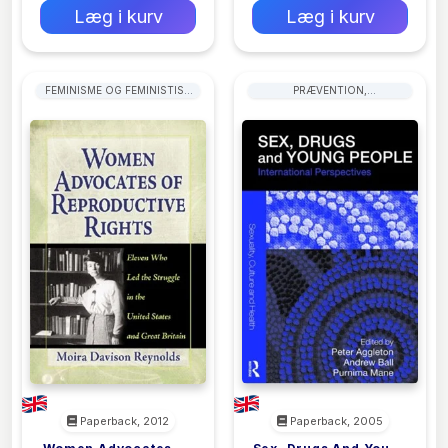
Læg i kurv
Læg i kurv
FEMINISME OG FEMINISTISK
PRÆVENTION,
TEORI
FØDSELSKONTROL OG
FAMILIEPLANLÆGNING
Paperback, 2012
Paperback, 2005