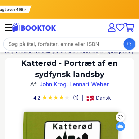
 fragt over 499,-
Bog
Sande fortællinger
Sande fortællinger: opdagelser / hi
Katterød - Portræt af en
sydfynsk landsby
Af:
John Krog
,
Lennart Weber
4.2
(1)
Dansk