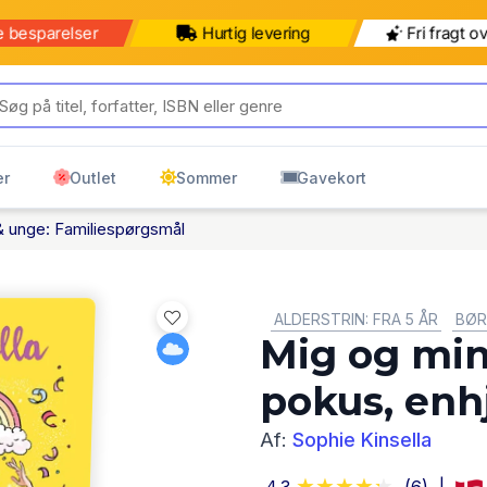
b for 499 kr mere for gratis
499 kr
599 kr
ring til pakkeshop
Pakkeshop
Hjemmelevering
er
Outlet
Sommer
Gavekort
& unge: Familiespørgsmål
GENRE:
ALDERSTRIN: FRA 5 ÅR
BØR
Mig og min
pokus, enh
Af:
Sophie Kinsella