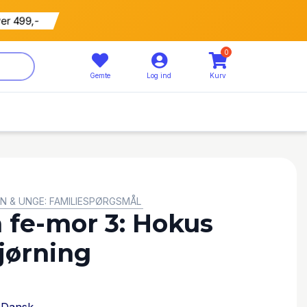
799 kr
5% rabat
0
Gemte
Log ind
Kurv
N & UNGE: FAMILIESPØRGSMÅL
 fe-mor 3: Hokus
jørning