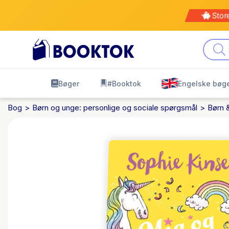
Kø
leve
Bøger
#Booktok
Engelske bøg
Bog
Børn og unge: personlige og sociale spørgsmål
Børn 