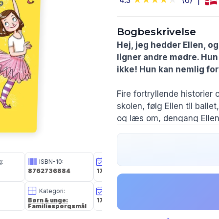
4.3
(6)
Bogbeskrivelse
Hej, jeg hedder Ellen, 
ligner andre mødre. Hun 
ikke! Hun kan nemlig forv
Fire fortryllende historier
skolen, følg Ellen til bal
og læs om, dengang Ellen
Lix 21 - ml= 6,2 - lo= 14,8
g:
ISBN-10:
Udg. Dato:
Størrelse i cm:
8762736884
17 aug 2021
Kategori:
Oplagsdato:
Forlag:
Børn & unge:
17 aug 2021
Gads Børnebøge
Familiespørgsmål