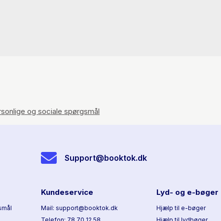
rsonlige og sociale spørgsmål
Support@booktok.dk
Kundeservice
Lyd- og e-bøger
smål
Mail: support@booktok.dk
Hjælp til e-bøger
Telefon: 78 70 12 58
Hjælp til lydbøger