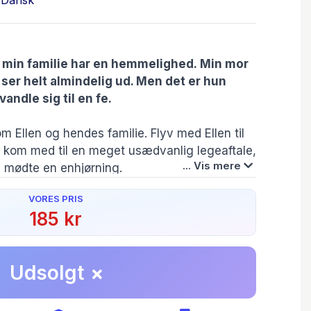
Dansk
og min familie har en hemmelighed.
Min mor
ser helt almindelig ud. Men det er hun
andle sig til en fe.
 om Ellen og hendes familie. Flyv med Ellen til
let, kom med til en meget usædvanlig legeaftale,
... Vis mere
 mødte en enhjørning.
VORES PRIS
185 kr
Serie:
Oversætter:
Originalsprog:
Mig og min fe-mor
Christian Sand
English
Udsolgt
Forfatter(e):
Originaltitel:
r
Sophie Kinsella
Unicorn Wishes