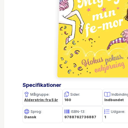
Specifikationer
Målgruppe:
Sider:
Indbindin
Alderstrin: fra 5 år
160
Indbundet
Sprog:
ISBN-13:
Udgave:
Dansk
9788762736887
1