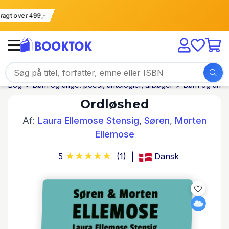
i fragt over 499,-
Bog
Børn og unge: poesi, antologier, årbøger
Børn og unge:
Ordløshed
Af:
Laura Ellemose Stensig
,
Søren
,
Morten
Ellemose
5
(1)
Dansk