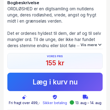
Bogbeskrivelse
ORDLØSHED er en digtsamling om nutidens
unge, deres rodløshed, vrede, angst og frygt
midt i en grænseløs verden.
Det er ordenes hyldest til dem, der af og til selv
mangler ord. Til de unge, der ikke har fundet
... Vis mere
deres stemme endnu eller blot føler, at de ikke
bliver hørt.
VORES PRIS
155 kr
Digtene er skabt i kærlighed til alle de smukke,
unge mennesker, særligt dem, der ikke føler sig
smukke.
Læg i kurv nu
For skønhed kan ikke holdes nede. Den vil spire
og vokse frem, også under modstand.
Fri fragt over 499,-
Sikker betaling
13. aug – 14. aug
Som en mælkebøtte gennem asfalt.