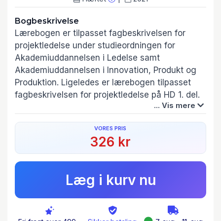
Bogbeskrivelse
Lærebogen er tilpasset fagbeskrivelsen for
projektledelse under studieordningen for
Akademiuddannelsen i Ledelse samt
Akademiuddannelsen i Innovation, Produkt og
Produktion. Ligeledes er lærebogen tilpasset
fagbeskrivelsen for projektledelse på HD 1. del.
... Vis mere
Vi har med entusiasme skrevet denne bog om
VORES PRIS
projektledelse for at give vores version af
326 kr
projektledelse og hvordan, vi mener
projektledelse kan forstås i en nutidig
sammenhæng med skyldigt hensyn til
Læg i kurv nu
ovenstående fagbeskrivelser.
Trojkas lærebog om projektledelse fornyer
synet på projektledelse ved at belyse og