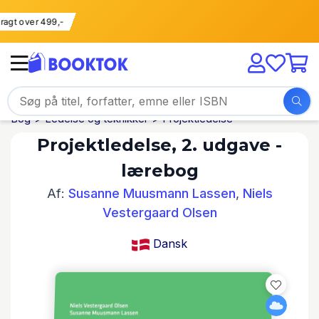
i fragt over 499,-
Bog
Ledelse og teknikker
Projektledelse
Projektledelse, 2. udgave -
lærebog
Af:
Susanne Muusmann Lassen
,
Niels
Vestergaard Olsen
Dansk