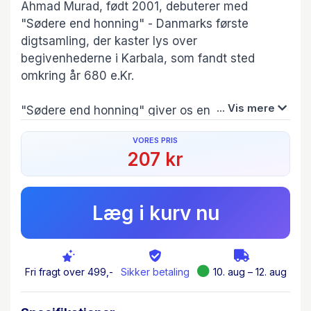
Ahmad Murad, født 2001, debuterer med
"Sødere end honning" - Danmarks første
digtsamling, der kaster lys over
begivenhederne i Karbala, som fandt sted
omkring år 680 e.Kr.
... Vis mere
"Sødere end honning" giver os en uforlignelig
indgangsvinkel til at forstå og værdsætte det
VORES PRIS
tidløse budskab, der udspillede sig ved Karbala,
207 kr
Irak. Gennem dybtfølte digte skildrer samlingen
den tragiske fortælling om Imam Hussain ibn
Ali, hans familie og ledsageres offer. Den
Læg i kurv nu
fremhæver værdier som retfærdighed, mod og
fred, og minder os om betydningen af at stå
imod undertrykkelse.
Fri fragt over 499,-
Sikker betaling
10. aug – 12. aug
"Spænd selen, klargør sindet, forvent smerter
Hussains måned er klar til splitte hjerter"