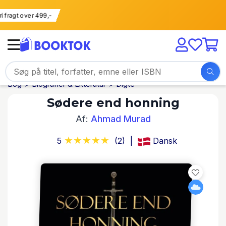
Fri fragt over 499,-
Bog
Biografier & Litteratur
Digte
Sødere end honning
Af:
Ahmad Murad
5
(2)
Dansk