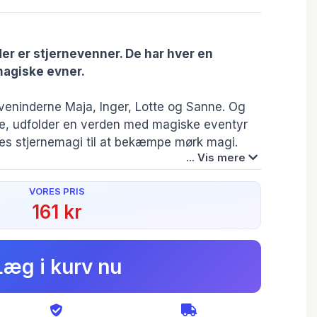
der er stjernevenner. De har hver en
magiske evner.
veninderne Maja, Inger, Lotte og Sanne. Og
e, udfolder en verden med magiske eventyr
res stjernemagi til at bekæmpe mørk magi.
... Vis mere
ninde-problemer som jalousi og spænding,
VORES PRIS
 og ukendte kræfter. Det er uhygge på den
161 kr
gninger passer rigtig fint til historien. Bogen
nbefales varmt til både PLC og
Forlag:
Forfatter(e):
Forlaget Flachs
Linda Chapman
Læg i kurv nu
Serie:
Originalsprog:
Stjernevenner
English