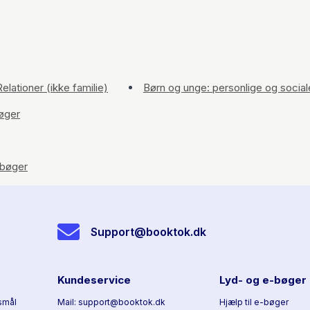
elationer (ikke familie)
Børn og unge: personlige og socia
øger
bøger
Support@booktok.dk
Kundeservice
Lyd- og e-bøger
smål
Mail: support@booktok.dk
Hjælp til e-bøger