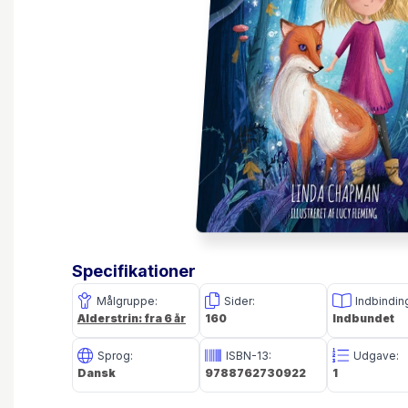
Specifikationer
Målgruppe:
Sider:
Indbindin
Alderstrin: fra 6 år
160
Indbundet
Sprog:
ISBN-13:
Udgave:
Dansk
9788762730922
1