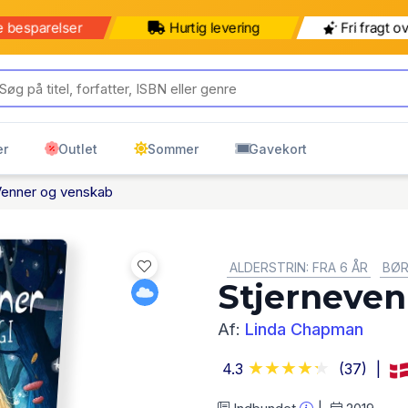
e besparelser
Hurtig levering
Fri fragt o
er
Outlet
Sommer
Gavekort
Venner og venskab
GENRE:
ALDERSTRIN: FRA 6 ÅR
BØR
Stjerneven
Af:
Linda Chapman
4.3
(37)