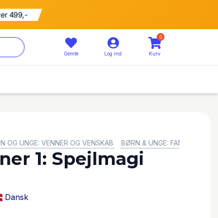
ver 499,-
0
Gemte
Log ind
Kurv
N OG UNGE: VENNER OG VENSKAB
BØRN & UNGE: FANTASTISKE
ner 1: Spejlmagi
Dansk