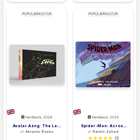
POPULÆRKULTUR
POPULÆRKULTUR
Hardback, 2026
Hardback, 2023
Avatar Aang: The Last
Spider-Man: Across
af
Abrams Books
af
Ramin Zahed
Airbender: The Art Of
The Spider-Verse:
(0)
(1)
The Movie (Deluxe
The Art Of The Movie