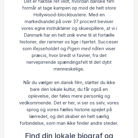
Det er faktisk ret vildt, hvordan danske film
formår at tage kampen op mod de helt store
Hollywood-blockbustere. Med en
markedsandel på over 37 procent beviser
vores egne instruktører og skuespillere, at vi i
Danmark har en helt unik evne til at fortælle
historier, der rammer os lige i hjertet. Succeser
som
Rejseholdet
og
Pigen med nålen
viser
præcis, hvor bredt vi favner, fra det
nervepirrende spændingsfelt til det dybt
menneskelige.
Når du vælger en dansk film, støtter du ikke
bare den lokale kultur, du får også en
oplevelse, der føles mere personlig og
vedkommende. Det er her, vi ser os selv, vores
sprog og vores fælles historie spejlet på
lærredet, og det skaber en helt særlig
forbindelse, som man ikke finder andre steder.
Find din lokale biograf og