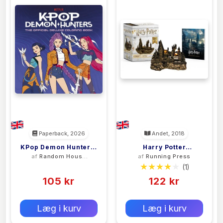
Paperback, 2026
Andet, 2018
KPop Demon Hunters:
Harry Potter
af
Random House
af
Running Press
The Official Deluxe
Hogwarts Castle And
Worlds
(0)
(1)
Colouring Book
Sticker Book
105 kr
122 kr
0 kr
0 kr
Forlags vejl. pris:
Forlags vejl. pris:
Læg i kurv
Læg i kurv