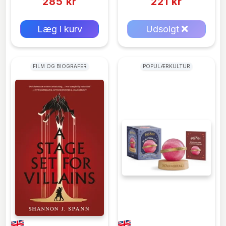
285 kr
221 kr
0 kr
0 kr
Forlags vejl. pris:
Forlags vejl. pris:
Læg i kurv
Udsolgt
FILM OG BIOGRAFER
POPULÆRKULTUR