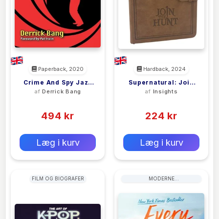
Paperback, 2020
Hardback, 2024
Crime And Spy Jazz
Supernatural: Join
af
Derrick Bang
af
Insights
On Screen Since 1971
The Hunt Hardcover
(0)
(0)
Journal
494 kr
224 kr
0 kr
0 kr
Forlags vejl. pris:
Forlags vejl. pris:
Læg i kurv
Læg i kurv
FILM OG BIOGRAFER
MODERNE
KÆRLIGHEDSHISTORIER