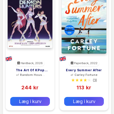
Hardback, 2026
Paperback, 2022
The Art Of KPop
Every Summer After
af
Random House
af
Carley Fortune
Demon Hunters
Worlds
(0)
(3)
244 kr
113 kr
0 kr
0 kr
Forlags vejl. pris:
Forlags vejl. pris:
Læg i kurv
Læg i kurv