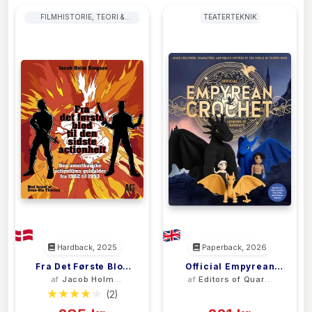
FILMHISTORIE, TEORI &
TEATERTEKNIK
KRITIK
Hardback, 2025
Paperback, 2026
Fra Det Første Blod
Official Empyrean
af
Jacob Holm
af
Editors of Quarry
Til Den Sidste
Crochet: Legends Of
Krogsøe
Books
(2)
(0)
Actionhelt
Basgiath