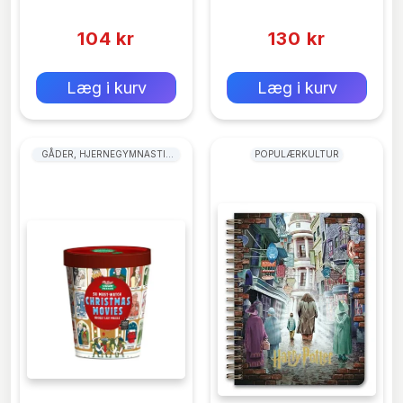
(0)
(0)
104 kr
130 kr
0 kr
0 kr
Forlags vejl. pris:
Forlags vejl. pris:
Læg i kurv
Læg i kurv
GÅDER, HJERNEGYMNASTIK
POPULÆRKULTUR
OG QUIZ