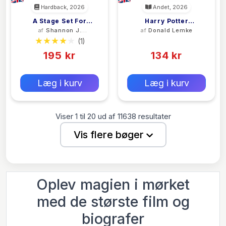
Hardback, 2026
Andet, 2026
A Stage Set For
Harry Potter
af
Shannon J.
af
Donald Lemke
Villains
Remembrall
Spann
(1)
(0)
195 kr
134 kr
0 kr
0 kr
Forlags vejl. pris:
Forlags vejl. pris:
Læg i kurv
Læg i kurv
Viser
1
til
20
ud af
11638
resultater
Vis flere bøger
Oplev magien i mørket
med de største film og
biografer