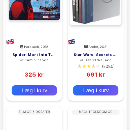
Hardback, 2018
Andet, 2021
Spider-Man: Into The
Star Wars: Secrets Of
af
Ramin Zahed
af
Daniel Wallace
Spider-Verse
The Galaxy Deluxe
(0)
(3080)
Box Set
325 kr
691 kr
0 kr
0 kr
Forlags vejl. pris:
Forlags vejl. pris:
Læg i kurv
Læg i kurv
FILM OG BIOGRAFER
MAGI, TROLDDOM OG
ALKYMI