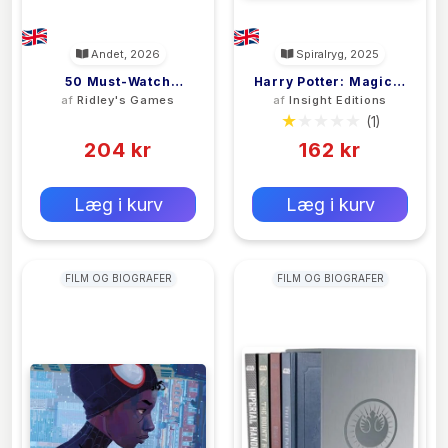
Andet, 2026
Spiralryg, 2025
50 Must-Watch
Harry Potter: Magical
af
Ridley's Games
af
Insight Editions
Christmas Movies
Places 12-Month
(0)
(1)
Bucket List 1000-
Undated Planner
Piece Jigsaw Puzzle
204 kr
162 kr
0 kr
0 kr
Forlags vejl. pris:
Forlags vejl. pris:
Læg i kurv
Læg i kurv
FILM OG BIOGRAFER
FILM OG BIOGRAFER