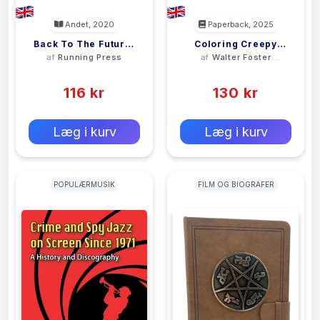
Andet, 2020
Paperback, 2025
Back To The Future:
Coloring Creepy
af
Running Press
af
Walter Foster
Mini Hoverboard
Horror Movies
Creative Team
(0)
(0)
116 kr
130 kr
0 kr
0 kr
Forlags vejl. pris:
Forlags vejl. pris:
Læg i kurv
Læg i kurv
POPULÆRMUSIK
FILM OG BIOGRAFER