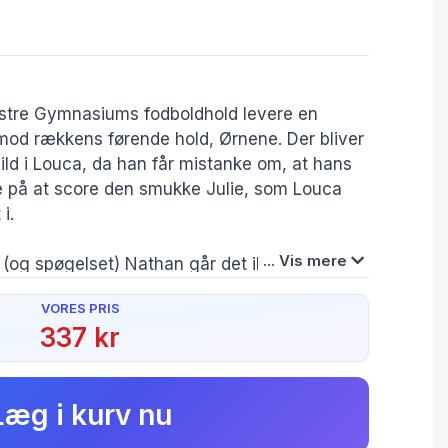
stre Gymnasiums fodboldhold levere en
mod rækkens førende hold, Ørnene. Der bliver
ld i Louca, da han får mistanke om, at hans
 på at score den smukke Julie, som Louca
i.
... Vis mere
(og spøgelset) Nathan går det ikke. Og
svinde, når der er allermest brug for ham på
VORES PRIS
ig optaget af at finde ud af, hvem der
337 kr
Vægt:
Forfatter(e):
Originalsprog:
an døde. Og lige pludselig dukker nogle skumle
510g
Bruno Dequier
fre
ringer hans venner i fare …
Forlag:
Originaltitel:
Læg i kurv nu
Gads Børnebøger
L'espoir fait vivre
med ægte falden-på-halen komik. Dequier kan
ællingen suser derudaf. Illustrationerne er