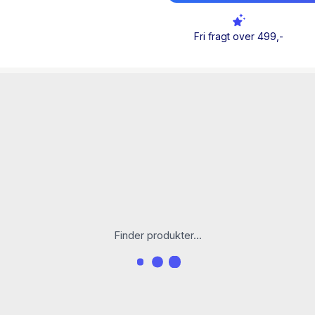
klassisk fransk tegneseries
dosis nuttethed. Tegneserie
Fri fragt over 499,-
sjov historie om den kedel
Louca. Anbefales varmt ti
Lektørudtalelsen på tidlige
Titler i Louca-serien:
Startskuddet
Ansigt til ansigt
Hvis bare ...
Så længe der er liv, er de
Finder produkter...