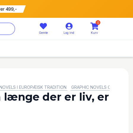
ver 499,-
0
Gemte
Log ind
Kurv
NOVELS I EUROPÆISK TRADITION
GRAPHIC NOVELS OG TEGNESE
 længe der er liv, er