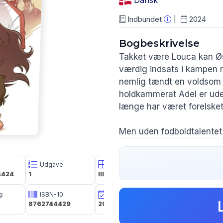
Dansk
Indbundet
2024
Bogbeskrivelse
Takket være Louca kan Ø
værdig indsats i kampen 
nemlig tændt en voldsom i
holdkammerat Adel er ude
længe har været forelsket 
Men uden fodboldtalentet 
Nathan har det med at for
banen. Han er nemlig stad
Udgave:
Kategori:
Oplagsdato:
egentlig var skyld i, at h
4424
1
Illustrationer
20 aug 2024
typer op fra fortiden og b
g:
ISBN-10:
Udg. Dato:
Størrelse i cm:
8762744429
20 aug 2024
30,0 x 22,0 x 1,1
Humoristisk tegneserie, 
sit tegneseriekram og fort