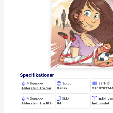
Specifikationer
Målgruppe:
Sprog:
ISBN-13:
Alderstrin: fra 6 år
Dansk
978876274
Målgruppe:
Sider:
Indbindin
Alderstrin: fra 10 år
64
Indbundet