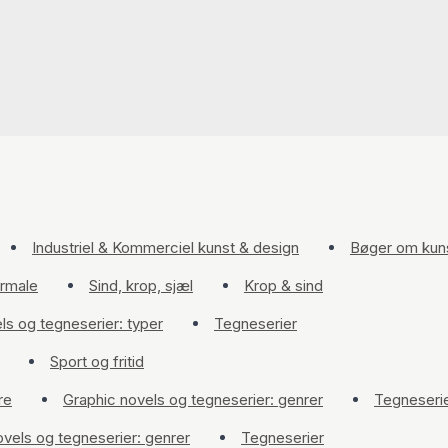
Industriel & Kommerciel kunst & design
Bøger om kuns
ormale
Sind, krop, sjæl
Krop & sind
ls og tegneserier: typer
Tegneserier
Sport og fritid
re
Graphic novels og tegneserier: genrer
Tegneseri
ovels og tegneserier: genrer
Tegneserier