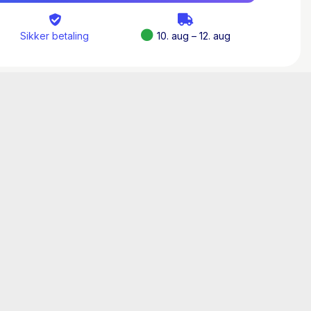
til, bl.a. med store karikerede næser, tilsat en
n vil appellere til alle, der gerne vil have en
Sikker betaling
10. aug – 12. aug
ige hverdag, og få sig et godt grin af og med
l folkebiblioteker og PLC
.
re bind i serien
r håb