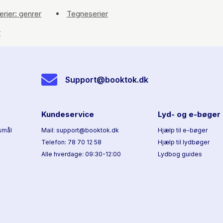
rier: genrer
Tegneserier
r
Support@booktok.dk
Kundeservice
Lyd- og e-bøger
smål
Mail: support@booktok.dk
Hjælp til e-bøger
Telefon: 78 70 12 58
Hjælp til lydbøger
Alle hverdage: 09:30-12:00
Lydbog guides