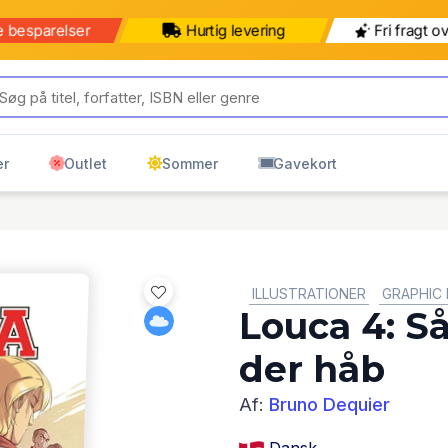
e besparelser
Hurtig levering
Fri fragt o
er
Outlet
Sommer
Gavekort
GENRE:
ILLUSTRATIONER
GRAPHIC 
Louca 4: Så
der håb
Af:
Bruno Dequier