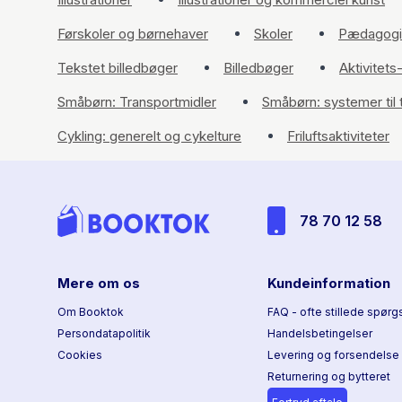
Førskoler og børnehaver
Skoler
Pædagogi
Tekstet billedbøger
Billedbøger
Aktivitets
Småbørn: Transportmidler
Småbørn: systemer til t
Cykling: generelt og cykelture
Friluftsaktiviteter
78 70 12 58
Mere om os
Kundeinformation
Om Booktok
FAQ - ofte stillede spørg
Persondatapolitik
Handelsbetingelser
Cookies
Levering og forsendelse
Returnering og bytteret