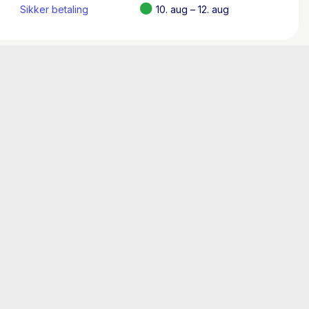
 på cykelstierne.
Sikker betaling
10. aug – 12. aug
kelelskere! Det er en god historie krydret med
g til cykler. Illustrationerne er smukke og
ghed for at gå på detaljejagt i både
m byder på alt fra værktøj til cykelreparation
e og jernkrikke. Anbefales bredt indkøbt til
neret til Kulturministeriets Illustratorpris
 CHARLIE.