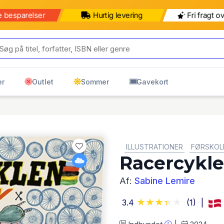
e besparelser
Hurtig levering
Fri fragt o
er
Outlet
Sommer
Gavekort
GENRE:
ILLUSTRATIONER
FØRSKOL
Racercykl
Af:
Sabine Lemire
3.4
(1)