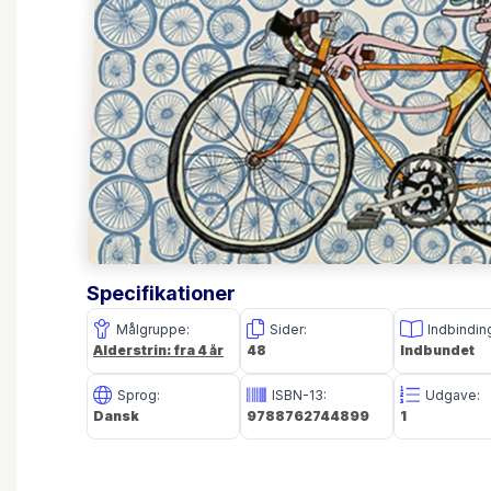
Specifikationer
Målgruppe:
Sider:
Indbindin
Alderstrin: fra 4 år
48
Indbundet
Sprog:
ISBN-13:
Udgave:
Dansk
9788762744899
1