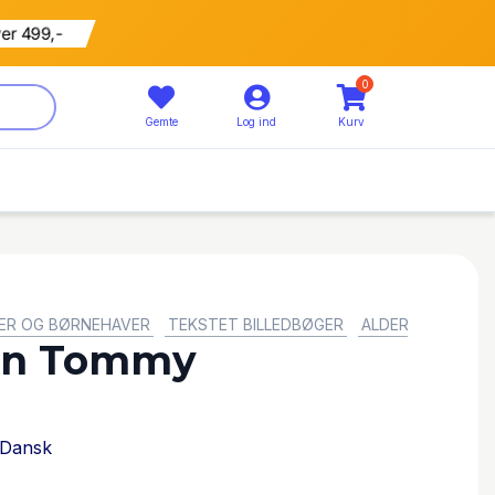
ver 499,-
0
Gemte
Log ind
Kurv
ER OG BØRNEHAVER
TEKSTET BILLEDBØGER
ALDERSTRIN: FRA
en Tommy
Dansk