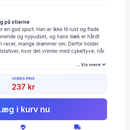
g på stierne
en god spurt. Han er ikke til rust og flade
kinnende og nypudset, og hans dæk er hårdt
n racer, mange drømmer om. Derfor holder
stativer, hvor det vrimler med cykeltyve, når
... Vis mere
skubbe til damecyklen Belinda. Det er
VORES PRIS
igt, men måske kan der alligevel komme noget
237 kr
Forlag:
Gads Børnebøger
 farverige illustrationer om cykelkæder,
Forfatter(e):
Læg i kurv nu
somhed.
Sabine Lemire
neklassikeren CYKELMYGGEN EGON, der skal