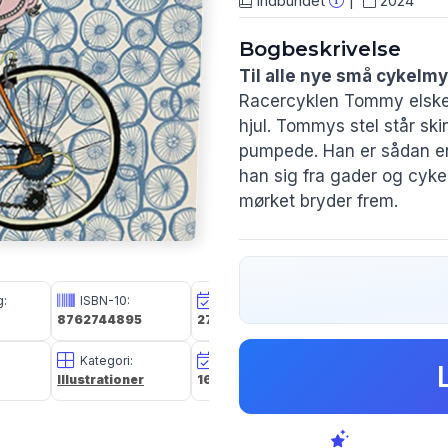
Indbundet
2024
Bogbeskrivelse
Til alle nye små cykelmy
Racercyklen Tommy elsker 
hjul. Tommys stel står s
pumpede. Han er sådan e
han sig fra gader og cykel
mørket bryder frem.
En dag kommer han til at 
selvfølgelig ikke så held
godt ud af det.
g:
ISBN-10:
Udg. Dato:
Størrelse i cm:
8762744895
27 aug 2024
22,8 x 31,2 x 1,0
Stor og flot billedbog med
Kategori:
Oplagsdato:
Vægt:
knirkende pedaler og en
Illustrationer
16 jul 2025
491g
En herlig hilsen til bør