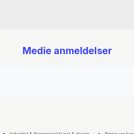
Medie anmeldelser
Industriel & Kommerciel kunst & design
Bøger om kuns