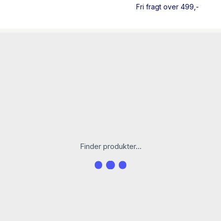
læses inden den første tur
Fri fragt over 499,-
Skøn billedbog for alle cy
alle de ord, der knytter si
farverige. Der er god muli
illustrationer og sprog, so
til ord som gammel havelåg
folkebiblioteker og PLC.
Lektørudtalelsen
RACERCYKLEN TOMMY er nomi
2024.
Finder produkter...
Læs også MOTORCYKLEN