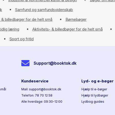
k
Samfund og samfundsvidenskab
- & billedbøger for de helt små
Børnebøger
idlig læring
Aktivitets- & billedbøger for de helt små
Sport og fritid
Support@booktok.dk
Kundeservice
Lyd- og e-bøger
smål
Mail: support@booktok.dk
Hjælp til e-bøger
Telefon: 78 70 12 58
Hjælp til lydbøger
Alle hverdage: 09:30-12:00
Lydbog guides